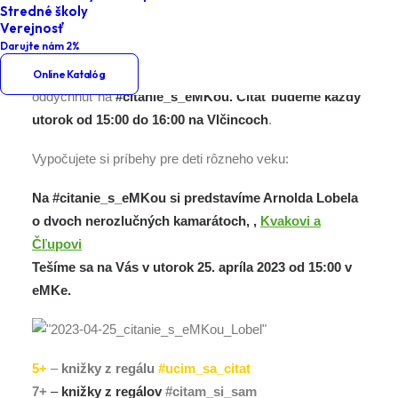
Stredné školy
Verejnosť
Darujte nám 2%
Ponorte sa s nami do sveta fantázie a príďte si
Online Katalóg
oddýchnuť na
#citanie_s_eMKou
. Čítať budeme
každý
utorok od 15:00 do 16:00 na Vlčincoch
.
Vypočujete si príbehy pre deti rôzneho veku:
Na
#citanie_s_eMKou
si predstavíme
Arnolda Lobela
o dvoch nerozlučných kamarátoch,
,
Kvakovi a
Čľupovi
Tešíme sa na Vás v utorok 25. apríla 2023 od 15:00 v
eMKe.
5+
–
knižky z regálu
#ucim_sa_citat
7+
–
knižky z regálov
#citam_si_sam