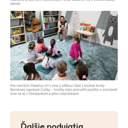
utorok.
Pre menších čitateľov (5+) sme s eMKou čítali z knižiek Kristy
Bendovej rapotavé Čačky – hračky nám precvičili jazýčky a zoznámili
sme sa aj s Osmijankom a jeho rozprávkami.
Ďalšie podujatia