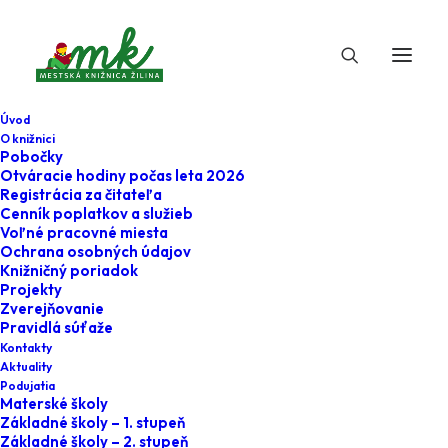
Úvod
O knižnici
Pobočky
Otváracie hodiny počas leta 2026
Registrácia za čitateľa
Cenník poplatkov a služieb
Voľné pracovné miesta
Ochrana osobných údajov
Knižničný poriadok
Projekty
23. januára 2023
Zverejňovanie
Pravidlá súťaže
Čítanie s eMKou
Kontakty
Aktuality
Podujatia
Home
Podujatia
Čítanie s eMKou
Materské školy
Základné školy – 1. stupeň
Základné školy – 2. stupeň