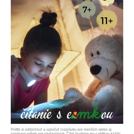
Príďte si oddýchnuť a vypočuť rozprávku pre menších alebo aj
napínavý príbeh pre násťročných. Čítať budeme my s eMKou každý