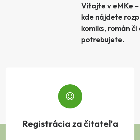
Vitajte v eMKe –
kde nájdete rozp
komiks, román či 
potrebujete.
Registrácia za čitateľa