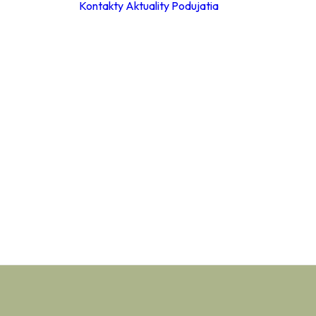
Kontakty
Aktuality
Podujatia
ky
ie hodiny
leta 2026
ácia za
a
Materské školy
 poplatkov
Základné školy –
eb
stupeň
pracovné
Základné školy 
stupeň
a
Stredné školy
ch údajov
Verejnosť
ný
ok
y
ňovanie
á súťaže