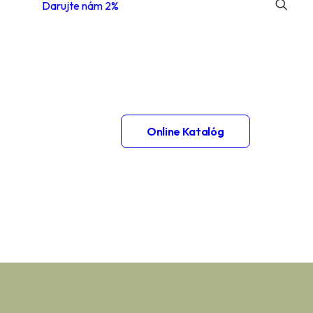
Darujte nám 2%
 1.
Online Katalóg
– 2.