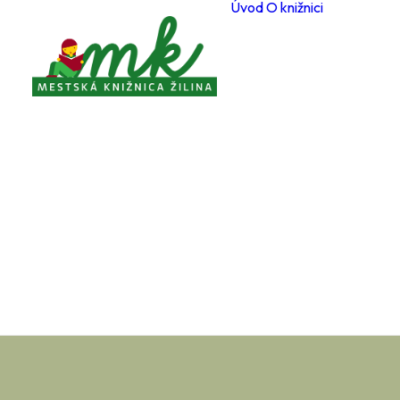
Úvod
O knižnici
Poboč
Otvárac
počas 
Registr
čitateľ
Cenník
a služi
Voľné 
miesta
Ochran
osobný
Knižnič
poriad
Projekt
Zverej
Pravidl