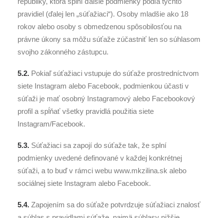
republiky, ktorá splní ďalšie podmienky podľa týchto
pravidiel (ďalej len „súťažiaci“). Osoby mladšie ako 18
rokov alebo osoby s obmedzenou spôsobilosťou na
právne úkony sa môžu súťaže zúčastniť len so súhlasom
svojho zákonného zástupcu.
5.2.
Pokiaľ súťažiaci vstupuje do súťaže prostredníctvom
siete Instagram alebo Facebook, podmienkou účasti v
súťaži je mať osobný Instagramový alebo Facebookový
profil a spĺňať všetky pravidlá použitia siete
Instagram/Facebook.
5.3.
Súťažiaci sa zapojí do súťaže tak, že splní
podmienky uvedené definované v každej konkrétnej
súťaži, a to buď v rámci webu www.mkzilina.sk alebo
sociálnej siete Instagram alebo Facebook.
5.4.
Zapojením sa do súťaže potvrdzuje súťažiaci znalosť
a súhlas s pravidlami súťaže, najmä súhlasy nižšie