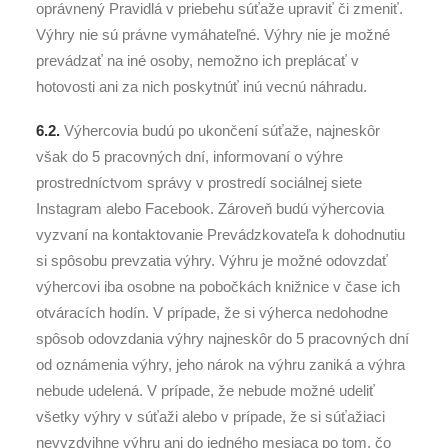
oprávnený Pravidlá v priebehu súťaže upraviť či zmeniť.
Výhry nie sú právne vymáhateľné. Výhry nie je možné
prevádzať na iné osoby, nemožno ich preplácať v
hotovosti ani za nich poskytnúť inú vecnú náhradu.
6.2.
Výhercovia budú po ukončení súťaže, najneskôr
však do 5 pracovných dní, informovaní o výhre
prostredníctvom správy v prostredí sociálnej siete
Instagram alebo Facebook. Zároveň budú výhercovia
vyzvaní na kontaktovanie Prevádzkovateľa k dohodnutiu
si spôsobu prevzatia výhry. Výhru je možné odovzdať
výhercovi iba osobne na pobočkách knižnice v čase ich
otváracích hodín. V prípade, že si výherca nedohodne
spôsob odovzdania výhry najneskôr do 5 pracovných dní
od oznámenia výhry, jeho nárok na výhru zaniká a výhra
nebude udelená. V prípade, že nebude možné udeliť
všetky výhry v súťaži alebo v prípade, že si súťažiaci
nevyzdvihne výhru ani do jedného mesiaca po tom, čo