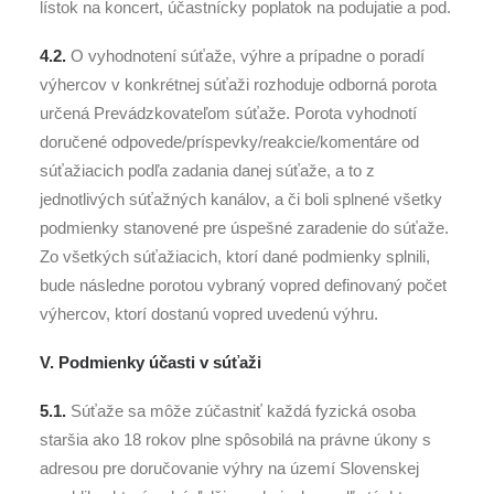
lístok na koncert, účastnícky poplatok na podujatie a pod.
4.2.
O vyhodnotení súťaže, výhre a prípadne o poradí
výhercov v konkrétnej súťaži rozhoduje odborná porota
určená Prevádzkovateľom súťaže. Porota vyhodnotí
doručené odpovede/príspevky/reakcie/komentáre od
súťažiacich podľa zadania danej súťaže, a to z
jednotlivých súťažných kanálov, a či boli splnené všetky
podmienky stanovené pre úspešné zaradenie do súťaže.
Zo všetkých súťažiacich, ktorí dané podmienky splnili,
bude následne porotou vybraný vopred definovaný počet
výhercov, ktorí dostanú vopred uvedenú výhru.
V. Podmienky účasti v súťaži
5.1.
Súťaže sa môže zúčastniť každá fyzická osoba
staršia ako 18 rokov plne spôsobilá na právne úkony s
adresou pre doručovanie výhry na území Slovenskej