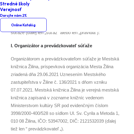
Stredné školy
Verejnosť
Darujte nám 2%
Tento text obsahuje záväzné pravidlá a podmienky
Online Katalóg
súťaže (ďalej len „súťaž“ alebo len „pravidlá“):
I. Organizátor a prevádzkovateľ súťaže
Organizátorom a prevádzkovateľom súťaže je Mestská
knižnica Žilina, príspevková organizácia Mesta Žilina
zriadená dňa 29.06.2021 Uznesením Mestského
zastupiteľstva v Žiline č. 136/2021 s dňom vzniku
07.07.2021. Mestská knižnica Žilina je verejná mestská
knižnica zapísaná v zozname knižníc vedenom
Ministerstvom kultúry SR pod evidenčným číslom
3998/2000-400/528 so sídlom Ul. Sv. Cyrila a Metoda 1,
010 08 Žilina, IČO: 53947002, DIČ: 2121532039 (ďalej
tiež len “ prevádzkovateľ „).