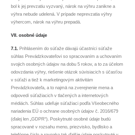
bol k jej prevzatiu vyzvaný, nárok na výhru zanikne a
výhra nebude udelená. V prípade neprevzatia výhry
výhercom, nárok na výhru prepadá.
VII. osobné údaje
7.1.
Prihlásením do súťaže dávajú účastníci súťaže
súhlas Prevádzkovateľovi so spracovaním a uchovaním
svojich osobných údajov na dobu 5 rokov, a to za účelom
odovzdania výhry, riešenie otázok súvisiacich s účasťou
v súťaži a tiež k marketingovým aktivitám
Prevádzkovateľa, a to najmä na zverejnenie mena a
odpovedí súťažiacich v tlačených a internetových
médiách. Súhlas udeľuje súťažiaci podľa Všeobecného
nariadenia EÚ o ochrane osobných údajov č. 2016/679
(ďalej len „GDPR“). Poskytnuté osobné údaje budú
spracované v rozsahu meno, priezvisko, bydlisko a
telefónne číslo a rovnako tak ďalšie údaje poskytnuté v