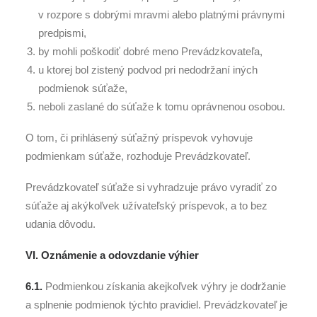
v rozpore s dobrými mravmi alebo platnými právnymi
predpismi,
by mohli poškodiť dobré meno Prevádzkovateľa,
u ktorej bol zistený podvod pri nedodržaní iných
podmienok súťaže,
neboli zaslané do súťaže k tomu oprávnenou osobou.
O tom, či prihlásený súťažný príspevok vyhovuje
podmienkam súťaže, rozhoduje Prevádzkovateľ.
Prevádzkovateľ súťaže si vyhradzuje právo vyradiť zo
súťaže aj akýkoľvek užívateľský príspevok, a to bez
udania dôvodu.
VI. Oznámenie a odovzdanie výhier
6.1.
Podmienkou získania akejkoľvek výhry je dodržanie
a splnenie podmienok týchto pravidiel. Prevádzkovateľ je