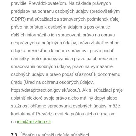
pravidiel Prevádzkovateľom. Na základe právnych
predpisov na ochranu osobných údajov (predovšetkým
GDPR) má súťažiaci za stanovených podmienok ďalej
právo na prístup k osobným údajom a poskytnutie
ďalších informácií o ich spracovaní, právo na opravu
nesprávnych a neúplných údajov, právo získať osobné
údaje a preniesť ich k inému správcovi, právo podať
námietky proti spracovávaniu a právo na obmedzenie
spracovania osobných údajov, právo na vymazanie
osobných údajov a právo podať sťažnosť k dozornému
úradu (Úrad na ochranu osobných údajov,
https://dataprotection.gov.sk/uoou/). Ak si súťažiaci praje
uplatniť niektoré svoje právo alebo má iný dopyt alebo
sťažnosť ohľadne spracovania osobných údajov, môže
kontaktovať Prevádzkovateľa poštou alebo e-mailom
na
info@mkzilina.sk
.
7.3.
Účasťou v súťaži udeľuje súťažiaci