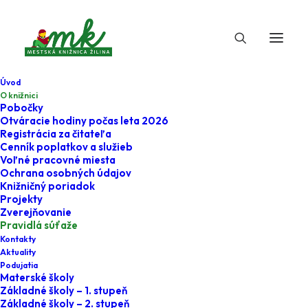
Úvod
O knižnici
Pobočky
Otváracie hodiny počas leta 2026
Registrácia za čitateľa
Cenník poplatkov a služieb
Voľné pracovné miesta
Ochrana osobných údajov
Knižničný poriadok
Projekty
27. januára 2025
Zverejňovanie
Pravidlá súťaže
Pravidlá súťaže
Kontakty
Aktuality
Podujatia
Home
Aktuality
Pravidlá súťaže
Materské školy
Základné školy – 1. stupeň
Základné školy – 2. stupeň