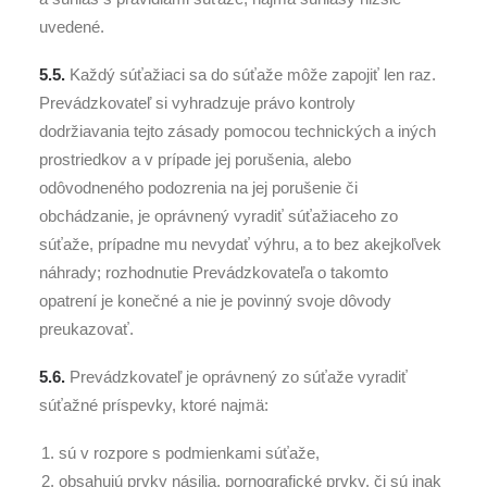
uvedené.
5.5.
Každý súťažiaci sa do súťaže môže zapojiť len raz.
Prevádzkovateľ si vyhradzuje právo kontroly
dodržiavania tejto zásady pomocou technických a iných
prostriedkov a v prípade jej porušenia, alebo
odôvodneného podozrenia na jej porušenie či
obchádzanie, je oprávnený vyradiť súťažiaceho zo
súťaže, prípadne mu nevydať výhru, a to bez akejkoľvek
náhrady; rozhodnutie Prevádzkovateľa o takomto
opatrení je konečné a nie je povinný svoje dôvody
preukazovať.
5.6.
Prevádzkovateľ je oprávnený zo súťaže vyradiť
súťažné príspevky, ktoré najmä:
sú v rozpore s podmienkami súťaže,
obsahujú prvky násilia, pornografické prvky, či sú inak