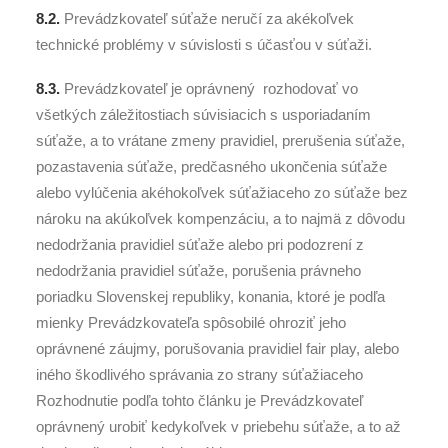
8.2.
Prevádzkovateľ súťaže neručí za akékoľvek
technické problémy v súvislosti s účasťou v súťaži.
8.3.
Prevádzkovateľ je oprávnený rozhodovať vo
všetkých záležitostiach súvisiacich s usporiadaním
súťaže, a to vrátane zmeny pravidiel, prerušenia súťaže,
pozastavenia súťaže, predčasného ukončenia súťaže
alebo vylúčenia akéhokoľvek súťažiaceho zo súťaže bez
nároku na akúkoľvek kompenzáciu, a to najmä z dôvodu
nedodržania pravidiel súťaže alebo pri podozrení z
nedodržania pravidiel súťaže, porušenia právneho
poriadku Slovenskej republiky, konania, ktoré je podľa
mienky Prevádzkovateľa spôsobilé ohroziť jeho
oprávnené záujmy, porušovania pravidiel fair play, alebo
iného škodlivého správania zo strany súťažiaceho
Rozhodnutie podľa tohto článku je Prevádzkovateľ
oprávnený urobiť kedykoľvek v priebehu súťaže, a to až