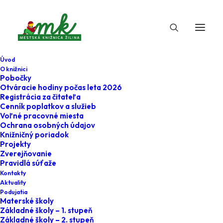
Úvod
O knižnici
Pobočky
Otváracie hodiny počas leta 2026
Otváracie hodiny
Registrácia za čitateľa
Cenník poplatkov a služieb
Voľné pracovné miesta
Ochrana osobných údajov
Knižničný poriadok
Projekty
Zverejňovanie
Pravidlá súťaže
Kontakty
Aktuality
Kedy a kde nás nájdete #medzi_regalmi?
Podujatia
Materské školy
Pobočky:
Základné školy – 1. stupeň
Základné školy – 2. stupeň