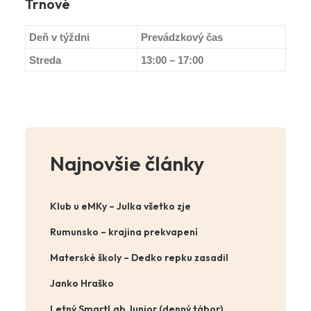
Trnové
Deň v týždni
Prevádzkový čas
Streda
13:00 – 17:00
Najnovšie články
Klub u eMKy – Julka všetko zje
Rumunsko – krajina prekvapení
Materské školy – Dedko repku zasadil
Janko Hraško
Letný SmartLab Junior (denný tábor)