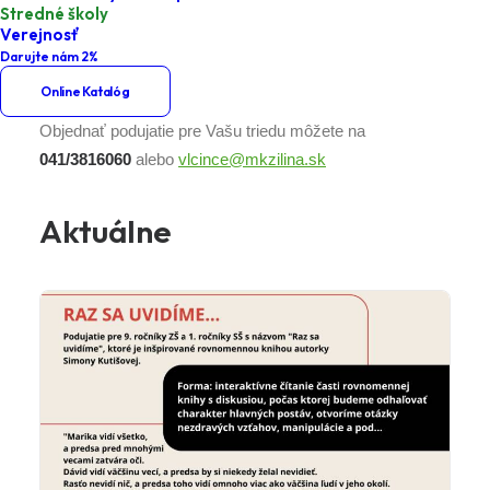
Stredné školy
Účasťou na podujatí návštevník súhlasí s tvorbou a
Verejnosť
zverejnením obrazového záznamu na prezentačné účely.
Darujte nám 2%
Viac informácií
TU
Online Katalóg
Objednať podujatie pre Vašu triedu môžete na
041/3816060
alebo
vlcince@mkzilina.sk
Aktuálne