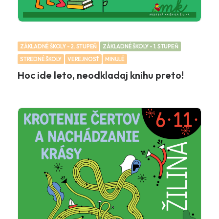
ZÁKLADNÉ ŠKOLY - 2. STUPEŇ
ZÁKLADNÉ ŠKOLY - 1. STUPEŇ
STREDNÉ ŠKOLY
VEREJNOSŤ
MINULÉ
Hoc ide leto, neodkladaj knihu preto!