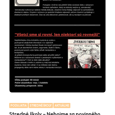
PODUJATIA
STREDNÉ ŠKOLY
AKTUÁLNE
Stredné školy – Nebojme sa povinného