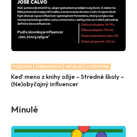
PODUJATIA
STREDNÉ ŠKOLY
AKTUÁLNE
O LITERATÚRE
Keď meno z knihy ožije – Stredné školy –
(Ne)obyčajný influencer
Minulé