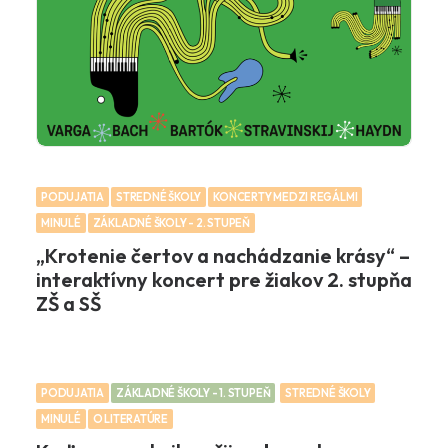
PODUJATIA
STREDNÉ ŠKOLY
KONCERTY MEDZI REGÁLMI
MINULÉ
ZÁKLADNÉ ŠKOLY - 2. STUPEŇ
„Krotenie čertov a nachádzanie krásy“ –
interaktívny koncert pre žiakov 2. stupňa
ZŠ a SŠ
PODUJATIA
ZÁKLADNÉ ŠKOLY - 1. STUPEŇ
STREDNÉ ŠKOLY
MINULÉ
O LITERATÚRE