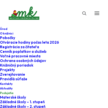
Úvod
O knižnici
Pobočky
Otváracie hodiny počas leta 2026
Stredné školy
Registrácia za čitateľa
Cenník poplatkov a služieb
Voľné pracovné miesta
Ochrana osobných údajov
Knižničný poriadok
Projekty
Zverejňovanie
Pravidlá súťaže
Kontakty
Aktuality
V rámci štúdia na strednej škole môže byť knižnica
Podujatia
priestorom pre podnetnú diskusiu na rôzne nie iba
Materské školy
Základné školy – 1. stupeň
literárne témy. Príďte to vyskúšať aj s Vašou triedou.
Základné školy – 2. stupeň