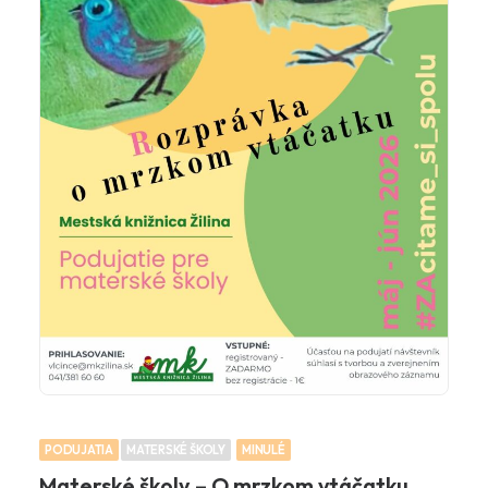
PODUJATIA
MATERSKÉ ŠKOLY
MINULÉ
Materské školy – O mrzkom vtáčatku