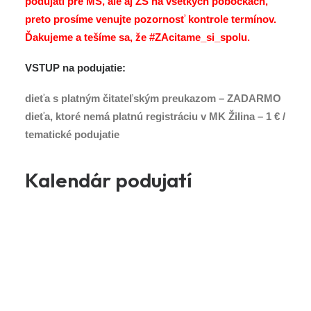
podujatí pre MŠ, ale aj ZŠ na všetkých pobočkách,
preto prosíme venujte pozornosť kontrole termínov.
Ďakujeme a tešíme sa, že #ZAcitame_si_spolu.
VSTUP na podujatie:
dieťa s platným čitateľským preukazom – ZADARMO
dieťa, ktoré nemá platnú registráciu v MK Žilina – 1 € /
tematické podujatie
Kalendár podujatí