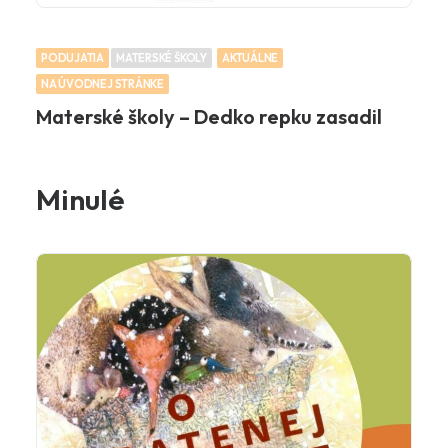
PODUJATIA
MATERSKÉ ŠKOLY
AKTUÁLNE
NA ÚVODNEJ STRÁNKE
Materské školy – Dedko repku zasadil
Minulé