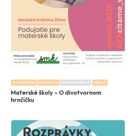
O LITERATÚRE
PODUJATIA
MATERSKÉ ŠKOLY
MINULÉ
Materské školy – O divotvornom
hrnčíčku