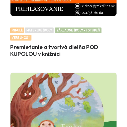
MINULÉ
MATERSKÉ ŠKOLY
ZÁKLADNÉ ŠKOLY - 1. STUPEŇ
VEREJNOSŤ
Premietanie a tvorivá dielňa POD
KUPOLOU v knižnici