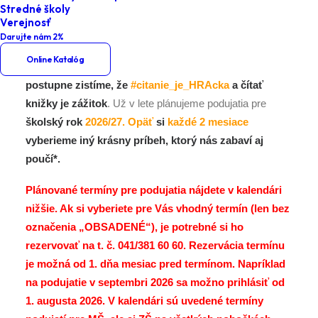
Stredné školy
to u nás beží, letí či fičí a čo a ako sa číta, niekedy
Verejnosť
aj #medzi_riadkami alebo obrázkami.
Darujte nám 2%
Online Katalóg
S kamarátkou eMKou
#ZAcitame_si_spolu
a
postupne zistíme, že
#citanie_je_HRAcka
a čítať
knižky je zážitok
. Už v lete plánujeme podujatia pre
školský rok
2026/27. Opäť
si
každé 2 mesiace
vyberieme iný krásny príbeh, ktorý nás zabaví aj
poučí*.
Plánované termíny pre podujatia nájdete v kalendári
nižšie. Ak si vyberiete pre Vás vhodný termín (len bez
označenia „OBSADENÉ“), je potrebné si ho
rezervovať na t. č. 041/381 60 60. Rezervácia termínu
je možná od 1. dňa mesiac pred termínom. Napríklad
na podujatie v septembri 2026 sa možno prihlásiť od
1. augusta 2026.
V kalendári sú uvedené termíny