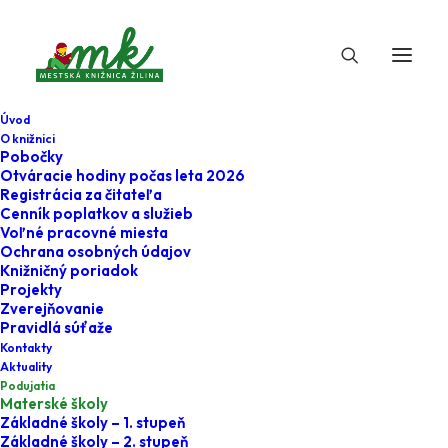
Úvod
O knižnici
Pobočky
Otváracie hodiny počas leta 2026
Materské školy
Registrácia za čitateľa
Cenník poplatkov a služieb
Voľné pracovné miesta
Ochrana osobných údajov
Knižničný poriadok
Projekty
Zverejňovanie
Pravidlá súťaže
Kontakty
Aktuality
Milí pedagógovia,
Podujatia
Materské školy
príďte so svojimi malkáčmi – predškolákmi do knižnice.
Základné školy – 1. stupeň
Základné školy – 2. stupeň
eMKa nám najprv na
informačnej výchove
prezradí, ako