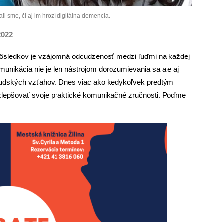
i sme, či aj im hrozí digitálna demencia.
2022
dôsledkov je vzájomná odcudzenosť medzi ľuďmi na každej
munikácia nie je len nástrojom dorozumievania sa ale aj
ľudských vzťahov. Dnes viac ako kedykoľvek predtým
zlepšovať svoje praktické komunikačné zručnosti. Poďme