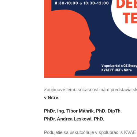
Zaujímavé tému súčasnosti nám predstavia s
v Nitre
:
PhDr. Ing. Tibor Máhrik, PhD. DipTh.
PhDr. Andrea Lesková, PhD.
Podujatie sa uskutočňuje v spolupráci s KVA