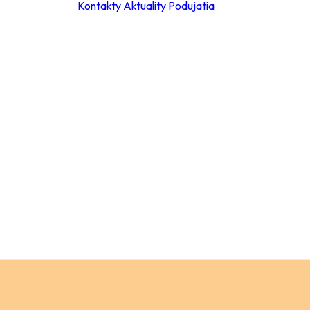
Kontakty
Aktuality
Podujatia
ky
ie hodiny
leta 2026
ácia za
a
Materské školy
 poplatkov
Základné školy –
eb
stupeň
pracovné
Základné školy 
stupeň
a
Stredné školy
ch údajov
Verejnosť
ný
ok
y
ňovanie
á súťaže