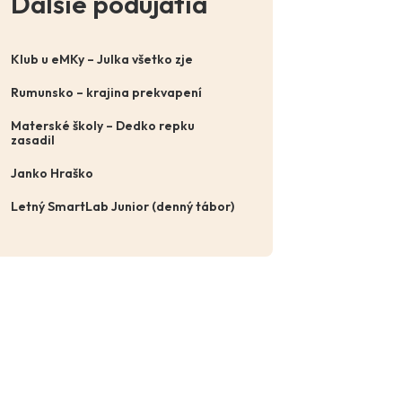
Ďalšie podujatia
Klub u eMKy – Julka všetko zje
Rumunsko – krajina prekvapení
Materské školy – Dedko repku
zasadil
Janko Hraško
Letný SmartLab Junior (denný tábor)