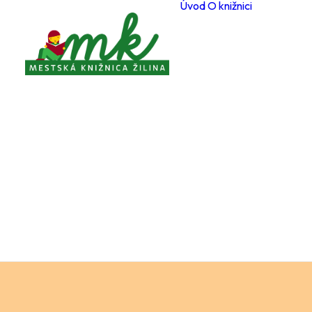
Úvod
O knižnici
Poboč
Otvárac
počas 
Registr
čitateľ
Cenník
a služi
Voľné 
miesta
Ochran
osobný
Knižnič
poriad
Projekt
Zverej
Pravidl