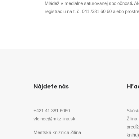
Mládež v mediálne saturovanej spoločnosti. A
registráciu na t. č. 041 /381 60 60 alebo pros
Nájdete nás
Hľa
+421 41 381 6060
Skúst
vlcince@mkzilina.sk
Žilina
predĺž
Mestská knižnica Žilina
knihu