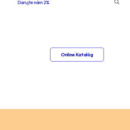
Darujte nám 2%
 1.
Online Katalóg
– 2.