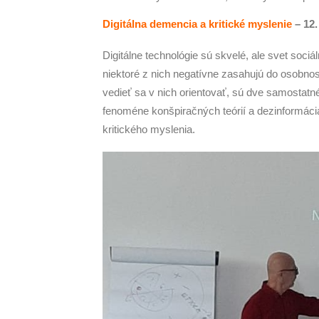
Digitálna demencia a kritické myslenie
– 12.
Digitálne technológie sú skvelé, ale svet soci
niektoré z nich negatívne zasahujú do osobnos
vedieť sa v nich orientovať, sú dve samostatn
fenoméne konšpiračných teórií a dezinformác
kritického myslenia.