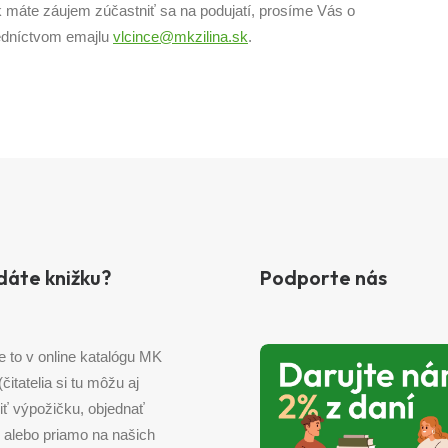
k máte záujem zúčastniť sa na podujatí, prosíme Vás o
tredníctvom emajlu
vlcince@mkzilina.sk
.
dáte knižku?
Podporte nás
e to v online katalógu MK
 (čitatelia si tu môžu aj
iť výpožičku, objednať
) alebo priamo na našich