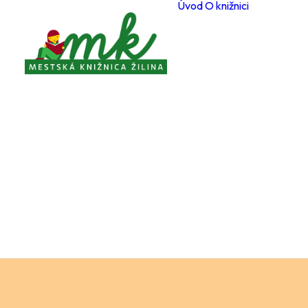
Úvod
O knižnici
Poboč
Otvárac
počas 
Registr
čitateľ
Cenník
a služi
Voľné 
miesta
Ochran
osobný
Knižnič
poriad
Projekt
Zverej
Pravidl