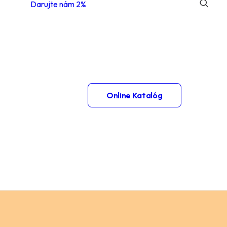
Darujte nám 2%
 1.
Online Katalóg
– 2.