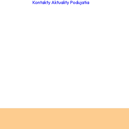
Kontakty
Aktuality
Podujatia
ky
ie hodiny
leta 2026
ácia za
a
Materské školy
 poplatkov
Základné školy –
eb
stupeň
pracovné
Základné školy 
stupeň
a
Stredné školy
ch údajov
Verejnosť
ný
ok
y
ňovanie
á súťaže