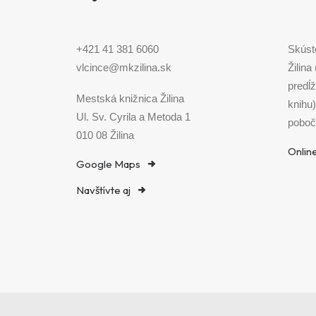
+421 41 381 6060
Skúst
vlcince@mkzilina.sk
Žilina
predĺž
Mestská knižnica Žilina
knihu
Ul. Sv. Cyrila a Metoda 1
poboč
010 08 Žilina
Onlin
Google Maps
Navštívte aj