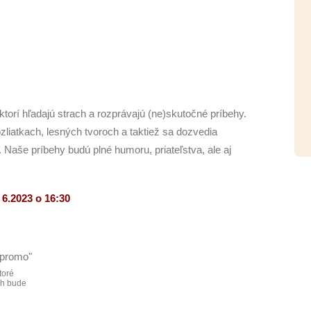
torí hľadajú strach a rozprávajú (ne)skutočné príbehy.
liatkach, lesných tvoroch a taktiež sa dozvedia
 Naše príbehy budú plné humoru, priateľstva, ale aj
. 6.2023 o 16:30
toré
ch bude