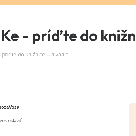
Ke - príďte do knižn
príďte do knižnice – divadla
SpozaVoza
vok osláviť