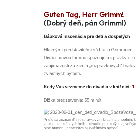
Guten Tag, Herr Grimm!
(Dobrý deň, pán Grimm!)
Bábková inscenácia pre deti a dospelých
Hlavnými predstaviteľmi sú bratia Grimmovci, k
Diváci hravou formou spoznajú rozprávky o koz
zaujímavosti zo života „rozprávkových“ bratov.
zvláštnych bytostí.
Kedy Vás vezmeme do divadla v knižnici:
1
Dĺžka predstavenia: 55 minút
Príďte sa zoznámiť s rozprávkovými bratmi a príbehmi, k
zapísali do krásnych kníh – divadlo pre malých aj veľký
plné humoru, priateľstva aj zvláštnych bytostí.