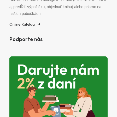
aj predĺžiť výpožičku, objednať knihu) alebo priamo na
našich pobočkách.
Online Katalóg
Podporte nás