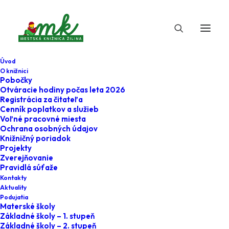
Úvod
O knižnici
Pobočky
Otváracie hodiny počas leta 2026
Registrácia za čitateľa
Cenník poplatkov a služieb
Voľné pracovné miesta
Ochrana osobných údajov
Knižničný poriadok
Projekty
23. januára 2023
Zverejňovanie
Pravidlá súťaže
Doma s tínedžerom
Kontakty
Aktuality
(diskusia o
Podujatia
Materské školy
vzťahoch rodičov a
Základné školy – 1. stupeň
Základné školy – 2. stupeň