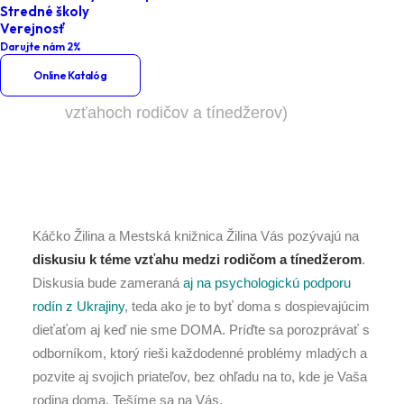
tínedžerov)
Stredné školy
Verejnosť
Darujte nám 2%
Home
Podujatia
Online Katalóg
Doma s tínedžerom (diskusia o
vzťahoch rodičov a tínedžerov)
Káčko Žilina a Mestská knižnica Žilina Vás pozývajú na
diskusiu k téme vzťahu medzi rodičom a tínedžerom
.
Diskusia bude zameraná
aj na psychologickú podporu
rodín z Ukrajiny
, teda ako je to byť doma s dospievajúcim
dieťaťom aj keď nie sme DOMA. Príďte sa porozprávať s
odborníkom, ktorý rieši každodenné problémy mladých a
pozvite aj svojich priateľov, bez ohľadu na to, kde je Vaša
rodina doma. Tešíme sa na Vás.