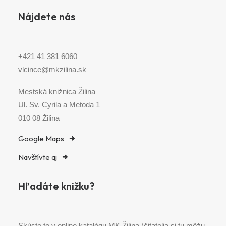
Nájdete nás
+421 41 381 6060
vlcince@mkzilina.sk
Mestská knižnica Žilina
Ul. Sv. Cyrila a Metoda 1
010 08 Žilina
Google Maps
Navštívte aj
Hľadáte knižku?
Skúste to v online katalógu MK Žilina (čitatelia si tu môžu