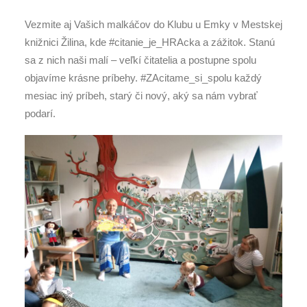
Vezmite aj Vašich malkáčov do Klubu u Emky v Mestskej
knižnici Žilina, kde #citanie_je_HRAcka a zážitok. Stanú
sa z nich naši malí – veľkí čitatelia a postupne spolu
objavíme krásne príbehy. #ZAcitame_si_spolu každý
mesiac iný príbeh, starý či nový, aký sa nám vybrať
podarí.