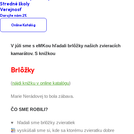
Stredné školy
Klub u eMKy – Brlôžky
Verejnosť
Darujte nám 2%
Online Katalóg
V júli sme s eMKou hľadali brlôžky našich zvieracích
kamarátov.
S knižkou
Brlôžky
(
nájdi knižku v online katalógu
)
Marie Nerádovej to bola zábava.
ČO SME ROBILI?
♥ hľadali sme brlôžky zvieratiek
vyskúšali sme si, kde sa ktorému zvieratku dobre