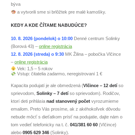
býva
a vytvorili sme si brlôžtek pre malé kamošky.
KEDY A KDE ČÍTAME NABUDÚCE?
10. 8. 2026 (pondelok) o 10:00
Denné centrum Solinky
(Borová 43) –
online registrácia
12. 8. 2026 (streda) o 9:30
MK Žilina – pobočka Vlčince
–
online registrácia
Vek: 1,5 – 5 rokov
Vstup: čitatelia zadarmo, neregistrovaní 1 €
Kapacita podujatí je ale obmedzená (
Vlčince – 12 detí
so
sprievodom,
Solinky – 7 detí
so sprievodom). Rodičov,
ktorí deti prihlásia
nad stanovený počet
vyrozumieme
emailom. Preto Vás prosíme, ak z akéhokoľvek dôvodu
nebude môcť s dieťatkom prísť na podujatie, dajte nám o
tom vedieť telefonicky na t. č.
041/381 60 60
(Vlčince)
alebo
0905 629 346
(Solinky).