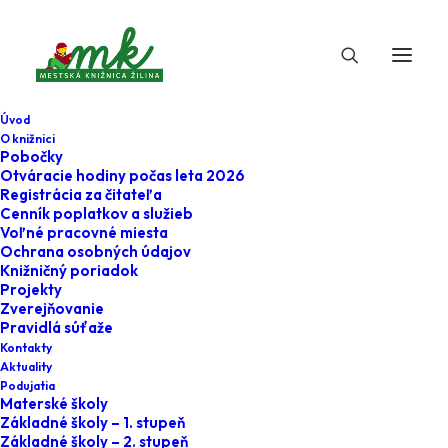
Úvod
O knižnici
Pobočky
Otváracie hodiny počas leta 2026
Registrácia za čitateľa
Cenník poplatkov a služieb
Voľné pracovné miesta
Ochrana osobných údajov
Knižničný poriadok
Projekty
17. júna 2026
Zverejňovanie
Pravidlá súťaže
Klub u eMKy -
Kontakty
Aktuality
Brlôžky
Podujatia
Materské školy
Základné školy – 1. stupeň
Home
Podujatia
Základné školy – 2. stupeň