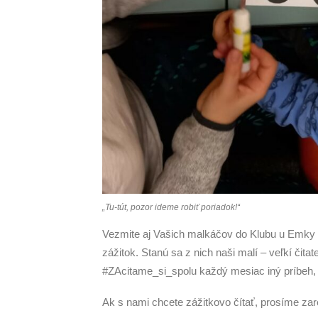
„Tu-tút, pozor ideme robiť poriadok!“
Vezmite aj Vašich malkáčov do Klubu u Emky v
zážitok. Stanú sa z nich naši malí – veľkí čita
#ZAcitame_si_spolu každý mesiac iný príbeh, 
Ak s nami chcete zážitkovo čítať, prosíme zare