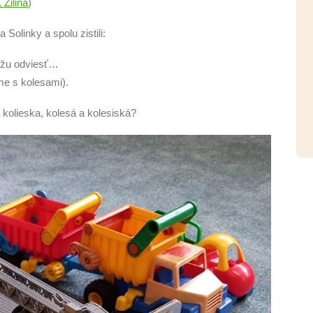
 Žilina
)
Solinky a spolu zistili:
ôžu odviesť…
jme s kolesami).
 kolieska, kolesá a kolesiská?