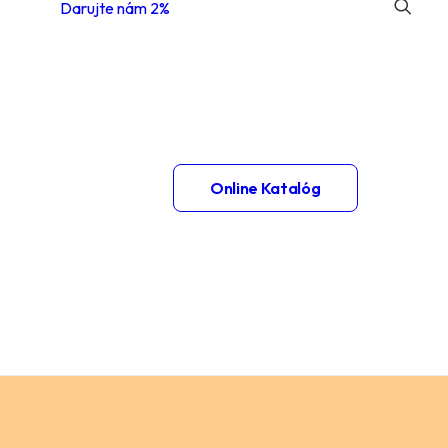
Darujte nám 2%
 1.
Online Katalóg
– 2.