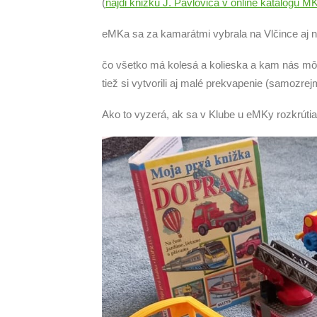
(
nájdi knižku J. Pavloviča v online katalógu MK
eMKa sa za kamarátmi vybrala na Vlčince aj na 
čo všetko má kolesá a kolieska a kam nás m
tiež si vytvorili aj malé prekvapenie (samozre
Ako to vyzerá, ak sa v Klube u eMKy rozkrútia