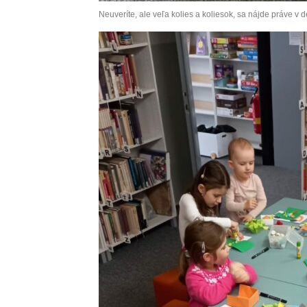
Neuveríte, ale veľa kolies a koliesok, sa nájde práve v d