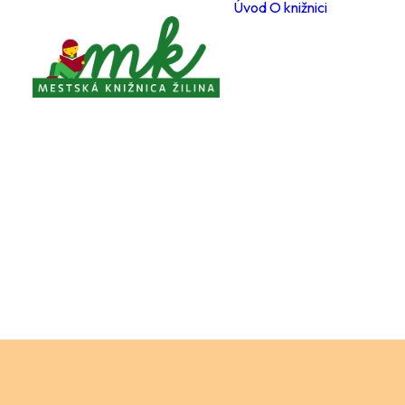
Úvod
O knižnici
Poboč
Otvárac
počas 
Registr
čitateľ
Cenník
a služi
Voľné 
miesta
Ochran
osobný
Knižnič
poriad
Projekt
Zverej
Pravidl