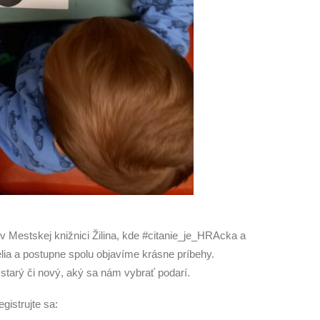
 Mestskej knižnici Žilina, kde #citanie_je_HRAcka a
telia a postupne spolu objavíme krásne príbehy.
starý či nový, aký sa nám vybrať podarí.
gistrujte sa: