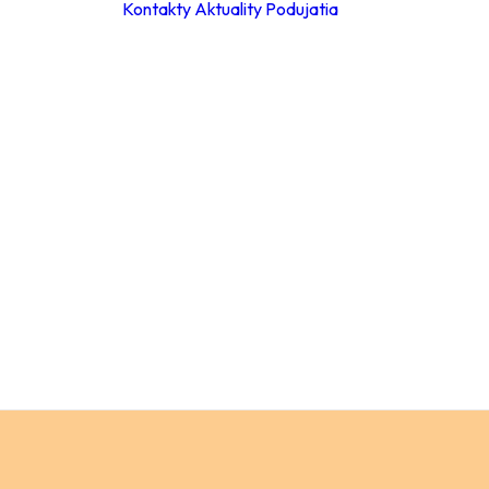
Kontakty
Aktuality
Podujatia
ky
ie hodiny
leta 2026
ácia za
a
Materské školy
 poplatkov
Základné školy –
eb
stupeň
pracovné
Základné školy 
stupeň
a
Stredné školy
ch údajov
Verejnosť
ný
ok
y
ňovanie
á súťaže