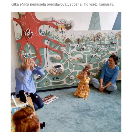
Krtka eMKa nemusela predstavovať, spoznali ho všetci kamaráti.