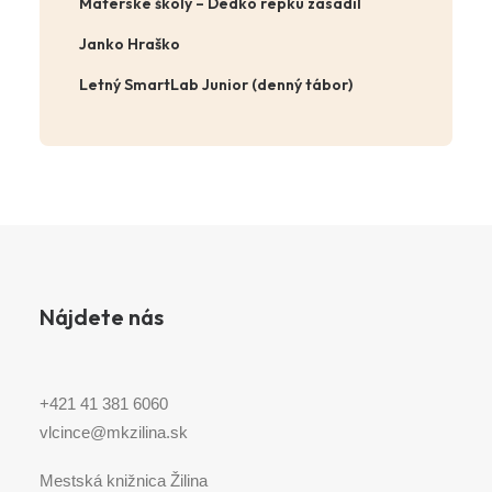
Materské školy – Dedko repku zasadil
Janko Hraško
Letný SmartLab Junior (denný tábor)
Nájdete nás
+421 41 381 6060
vlcince@mkzilina.sk
Mestská knižnica Žilina