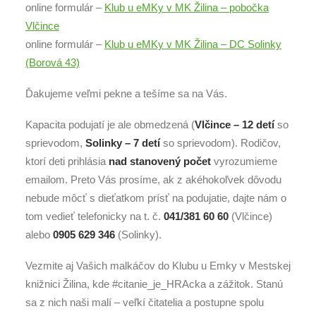
online formulár –
Klub u eMKy v MK Žilina – pobočka
Vlčince
online formulár –
Klub u eMKy v MK Žilina – DC Solinky
(Borová 43)
Ďakujeme veľmi pekne a tešíme sa na Vás.
Kapacita podujatí je ale obmedzená (
Vlčince – 12 detí
so
sprievodom,
Solinky – 7 detí
so sprievodom). Rodičov,
ktorí deti prihlásia
nad stanovený počet
vyrozumieme
emailom. Preto Vás prosíme, ak z akéhokoľvek dôvodu
nebude môcť s dieťatkom prísť na podujatie, dajte nám o
tom vedieť telefonicky na t. č.
041/381 60 60
(Vlčince)
alebo
0905 629 346
(Solinky).
Vezmite aj Vašich malkáčov do Klubu u Emky v Mestskej
knižnici Žilina, kde #citanie_je_HRAcka a zážitok. Stanú
sa z nich naši malí – veľkí čitatelia a postupne spolu