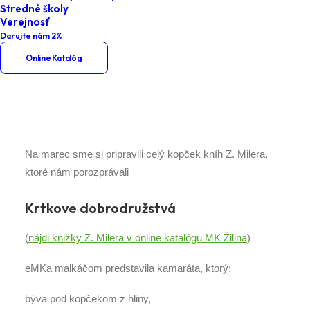
Stredné školy
Home
Podujatia
Verejnosť
Darujte nám 2%
Klub u eMKy – Krtkove
Online Katalóg
dobrodružstvá
Na marec sme si pripravili celý kopček kníh Z. Milera,
ktoré nám porozprávali
Krtkove dobrodružstvá
(
nájdi knižky Z. Milera v online katalógu MK Žilina
)
eMKa malkáčom predstavila kamaráta, ktorý:
býva pod kopčekom z hliny,