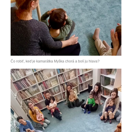
Čo robiť, keď je kamarátka Myška chorá a bolí ju hlava?