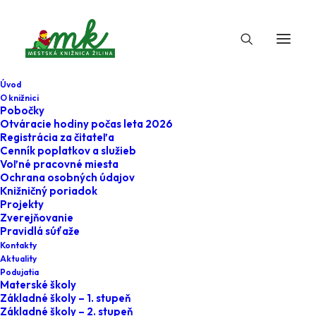
Úvod
O knižnici
Pobočky
Otváracie hodiny počas leta 2026
Registrácia za čitateľa
Cenník poplatkov a služieb
Voľné pracovné miesta
Ochrana osobných údajov
Knižničný poriadok
Projekty
27. februára 2025
Zverejňovanie
Pravidlá súťaže
Klub u eMKy -
Kontakty
Aktuality
Krtkove
Podujatia
Materské školy
dobrodružstvá
Základné školy – 1. stupeň
Základné školy – 2. stupeň