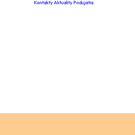
Kontakty
Aktuality
Podujatia
ky
ie hodiny
leta 2026
ácia za
a
Materské školy
 poplatkov
Základné školy –
eb
stupeň
pracovné
Základné školy 
stupeň
a
Stredné školy
ch údajov
Verejnosť
ný
ok
y
ňovanie
á súťaže