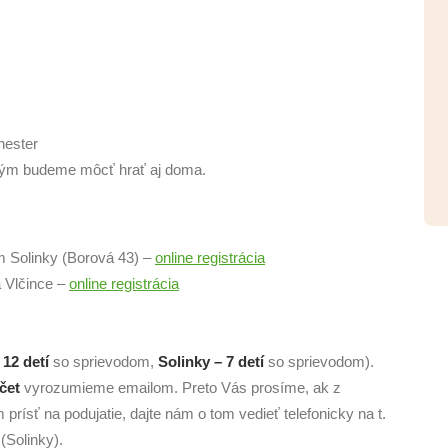
hester
torým budeme môcť hrať aj doma.
 Solinky (Borová 43) –
online registrácia
 Vlčince –
online registrácia
 12 detí
so sprievodom,
Solinky – 7 detí
so sprievodom).
čet
vyrozumieme emailom. Preto Vás prosíme, ak z
ísť na podujatie, dajte nám o tom vedieť telefonicky na t.
(Solinky).