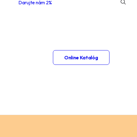
Darujte nám 2%
 1.
Online Katalóg
– 2.