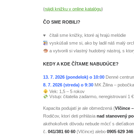
(
nájdi knižku v online katalógu
)
ČO SME ROBILI?
♥ čítali sme knižky, ktoré aj hrajú melódie
vyskúšali sme si, ako by ladil náš malý orc
a vytvorili si vlastný hudobný nástroj, s k
KEDY A KDE ČÍTAME NABUDÚCE?
13. 7. 2026 (pondelok) o 10:00
Denné centrum
8. 7. 2026 (streda) o 9:30
MK Žilina – pobočka
Vek: 1,5 – 5 rokov
Vstup: čitatelia zadarmo, neregistrovaní 1 €
Kapacita podujatí je ale obmedzená (
Vlčince –
Rodičov, ktorí deti prihlásia
nad stanovený po
akéhokoľvek dôvodu nebude môcť s dieťatkom pr
č.
041/381 60 60
(Vlčince) alebo
0905 629 346