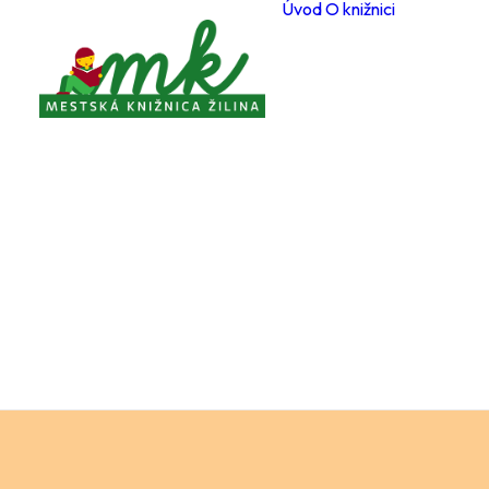
Úvod
O knižnici
Poboč
Otvárac
počas 
Registr
čitateľ
Cenník
a služi
Voľné 
miesta
Ochran
osobný
Knižnič
poriad
Projekt
Zverej
Pravidl