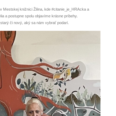
 Mestskej knižnici Žilina, kde #citanie_je_HRAcka a
telia a postupne spolu objavíme krásne príbehy.
starý či nový, aký sa nám vybrať podarí.