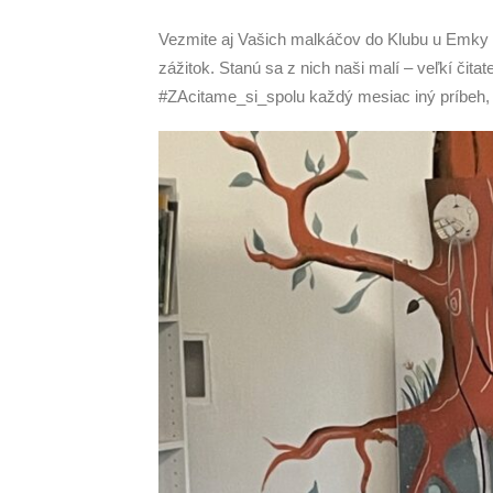
Vezmite aj Vašich malkáčov do Klubu u Emky v
zážitok. Stanú sa z nich naši malí – veľkí čita
#ZAcitame_si_spolu každý mesiac iný príbeh, 