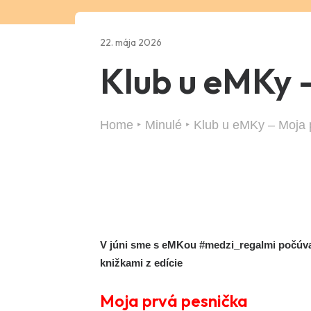
22. mája 2026
Klub u eMKy 
Home
Minulé
Klub u eMKy – Moja 
V júni sme s
eMKou #medzi_regalmi počúvali
knižkami z edície
Moja prvá pesnička