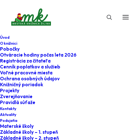
Úvod
O knižnici
Pobočky
Otváracie hodiny počas leta 2026
Registrácia za čitateľa
Cenník poplatkov a služieb
Voľné pracovné miesta
Ochrana osobných údajov
Knižničný poriadok
Projekty
28. júna 2022
Zverejňovanie
Pravidlá súťaže
Klub u Emky - O
Kontakty
Aktuality
troch prasiatkach
Podujatia
Materské školy
Základné školy – 1. stupeň
Home
Podujatia
Základné školy – 2. stupeň