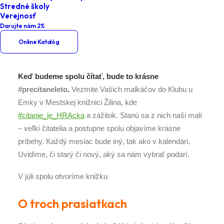
Stredné školy
Klub u Emky – O troch prasiatkach
Verejnosť
Darujte nám 2%
Online Katalóg
Keď budeme spolu čítať, bude to krásne
#precitaneleto
.
Vezmite Vašich malkáčov do Klubu u
Emky v Mestskej knižnici Žilina, kde
#citanie_je_HRAcka
a zážitok. Stanú sa z nich naši malí
– veľkí čitatelia a postupne spolu objavíme krásne
príbehy.
Každý mesiac bude iný, tak ako v kalendári.
Uvidíme, či starý či nový, aký sa nám vybrať podarí.
V júli spolu otvoríme knižku
O troch prasiatkach