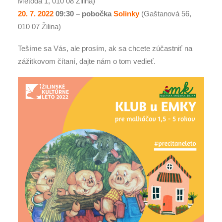
Metoda 1, 010 08 Žilina)
20. 7. 2022
09:30 –
pobočka
Solinky
(Gaštanová 56,
010 07 Žilina)
Tešíme sa Vás, ale prosím, ak sa chcete zúčastniť na
zážitkovom čítaní, dajte nám o tom vedieť.