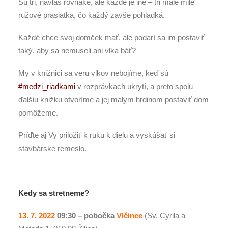
Sú tri, navlas rovnaké, ale každé je iné – tri malé milé
ružové prasiatka, čo každý zavše pohladká.
Každé chce svoj domček mať, ale podarí sa im postaviť
taký, aby sa nemuseli ani vlka báť?
My v knižnici sa veru vlkov nebojíme, keď sú
#medzi_riadkami
v rozprávkach ukrytí, a preto spolu
ďalšiu knižku otvoríme a jej malým hrdinom postaviť dom
pomôžeme.
Príďte aj Vy priložiť k ruku k dielu a vyskúšať si
stavbárske remeslo.
Kedy sa stretneme?
13. 7. 2022
09:30 –
pobočka
Vlčince
(Sv. Cyrila a