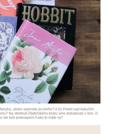
ffanyho, alebo siahnete po knihe? A čo Prelet nad kukučím
u? Na stretnutí čitateľského klubu sme debatovali o tom, či
y ste boli prekvapení A ako to máte vy?