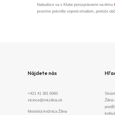
Nabudúce sa v Klube porozprávame na tému
prosíme potvrďte vopred emailom, pretože občer
Nájdete nás
Hľa
+421 41 381 6060
Skúst
vlcince@mkzilina.sk
Žilina
predĺž
Mestská knižnica Žilina
knihu