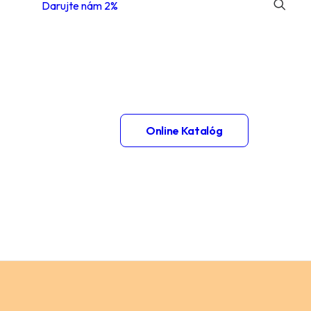
Darujte nám 2%
 1.
Online Katalóg
– 2.