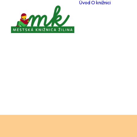
Úvod
O knižnici
Poboč
Otvárac
počas 
Registr
čitateľ
Cenník
a služi
Voľné 
miesta
Ochran
osobný
Knižnič
poriad
Projekt
Zverej
Pravidl