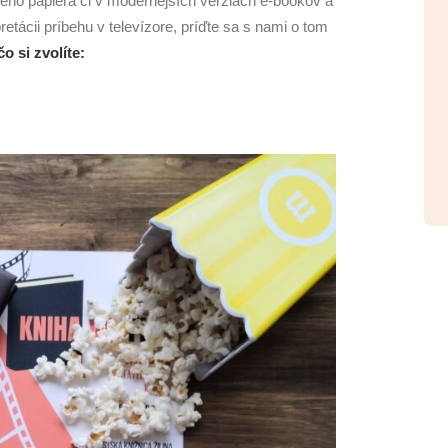
ého papiera či v modernejších verziách e-bookov a
retácii príbehu v televízore, príďte sa s nami o tom
o si zvolíte: