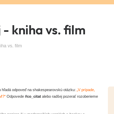
 - kniha vs. film
iha vs. film
 hľadá odpoveď na shakespearovskú otázku:
„V prípade,
LM?“
Odpovede
#co_citat
alebo radšej pozerať rozoberieme