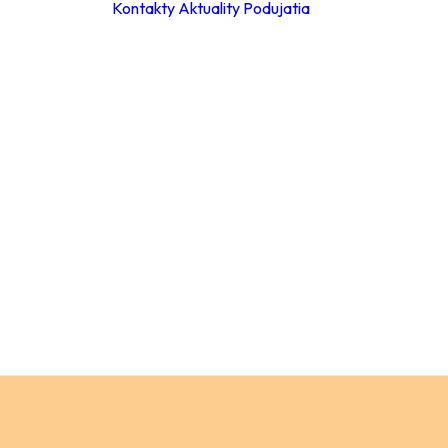
Kontakty
Aktuality
Podujatia
ky
ie hodiny
leta 2026
ácia za
a
Materské školy
 poplatkov
Základné školy –
eb
stupeň
pracovné
Základné školy 
stupeň
a
Stredné školy
ch údajov
Verejnosť
ný
ok
y
ňovanie
á súťaže