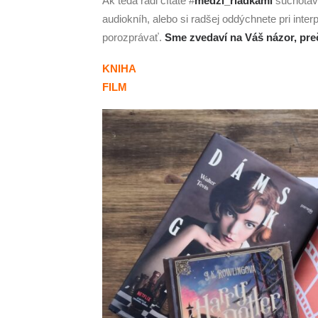
Ak teda radi čítate #
medzi_riadkami
šuchotav
audiokníh, alebo si radšej oddýchnete pri interp
porozprávať.
Sme zvedaví na Váš názor, preč
KNIHA
FILM