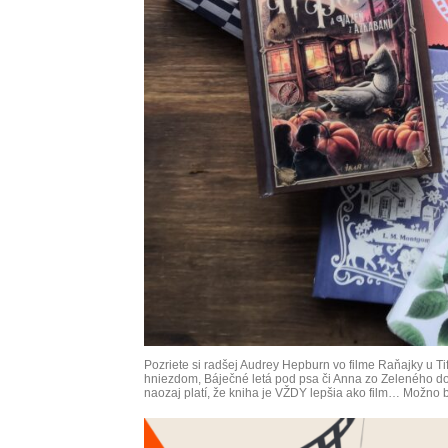
Pozriete si radšej Audrey Hepburn vo filme Raňajky u Ti
hniezdom, Báječné letá pod psa či Anna zo Zeleného dom
naozaj platí, že kniha je VŽDY lepšia ako film… Možno b