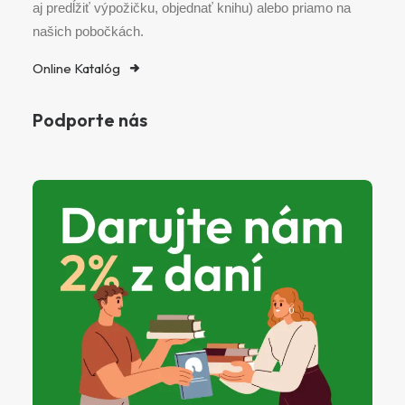
aj predĺžiť výpožičku, objednať knihu) alebo priamo na
našich pobočkách.
Online Katalóg
Podporte nás