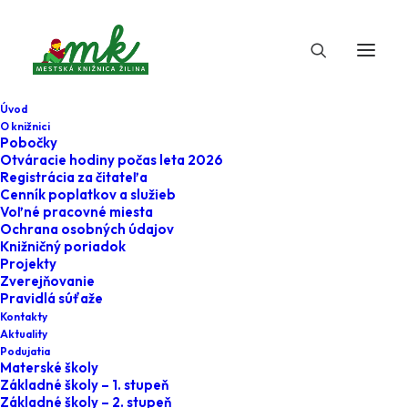
Úvod
O knižnici
Pobočky
Otváracie hodiny počas leta 2026
Registrácia za čitateľa
Cenník poplatkov a služieb
Voľné pracovné miesta
Ochrana osobných údajov
Knižničný poriadok
Projekty
15. júna 2023
Zverejňovanie
Pravidlá súťaže
Kniha o piatej -
Kontakty
Aktuality
KNIHOleto
Podujatia
Materské školy
Základné školy – 1. stupeň
Home
Podujatia
Základné školy – 2. stupeň