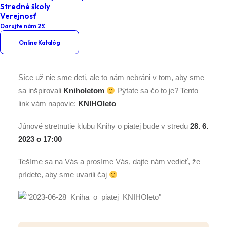
Stredné školy
Kniha o piatej – KNIHOleto
Verejnosť
Darujte nám 2%
Online Katalóg
Síce už nie sme deti, ale to nám nebráni v tom, aby sme
sa inšpirovali
Kniholetom
Pýtate sa čo to je? Tento
link vám napovie:
KNIHOleto
Júnové stretnutie klubu Knihy o piatej bude v stredu
28. 6.
2023 o 17:00
Tešíme sa na Vás a prosíme Vás, dajte nám vedieť, že
prídete, aby sme uvarili čaj