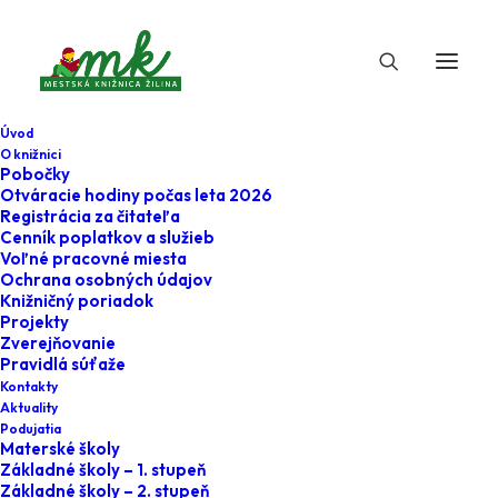
Úvod
O knižnici
Pobočky
Otváracie hodiny počas leta 2026
Registrácia za čitateľa
Cenník poplatkov a služieb
Voľné pracovné miesta
Ochrana osobných údajov
Knižničný poriadok
Projekty
1. decembra 2022
Zverejňovanie
Pravidlá súťaže
Kniha o piatej -
Kontakty
Aktuality
vianočné
Podujatia
Materské školy
prekvapenie
Základné školy – 1. stupeň
Základné školy – 2. stupeň