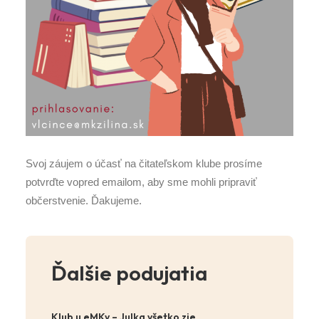
Svoj záujem o účasť na čitateľskom klube prosíme
potvrďte vopred emailom, aby sme mohli pripraviť
občerstvenie. Ďakujeme.
Ďalšie podujatia
Klub u eMKy – Julka všetko zje