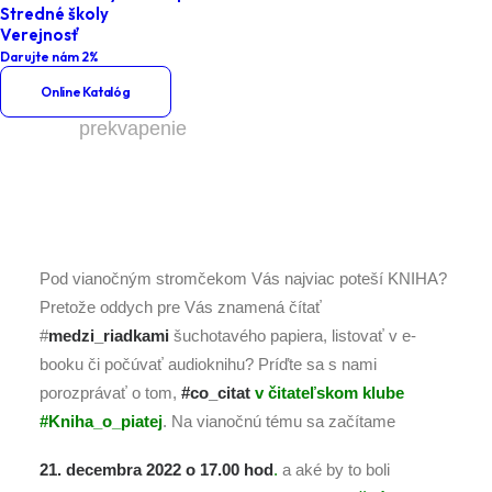
Stredné školy
Home
Podujatia
Verejnosť
Verejnosť
Darujte nám 2%
Kniha o piatej
Online Katalóg
Kniha o piatej – vianočné
prekvapenie
Pod vianočným stromčekom Vás najviac poteší KNIHA?
Pretože oddych pre Vás znamená čítať
#
medzi_riadkami
šuchotavého papiera, listovať v e-
booku či počúvať audioknihu? Príďte sa s nami
porozprávať o tom,
#co_citat
v čitateľskom klube
#Kniha_o_piatej
. Na vianočnú tému sa začítame
21. decembra 2022 o 17.00 hod
.
a aké by to boli