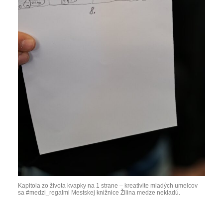
Kapitola zo života kvapky na 1 strane – kreativite mladých umelcov
sa #medzi_regalmi Mestskej knižnice Žilina medze nekladú.