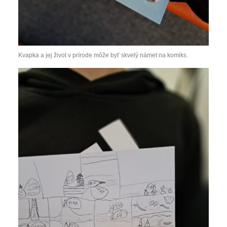
Kvapka a jej život v prírode môže byť skvelý námet na komiks.