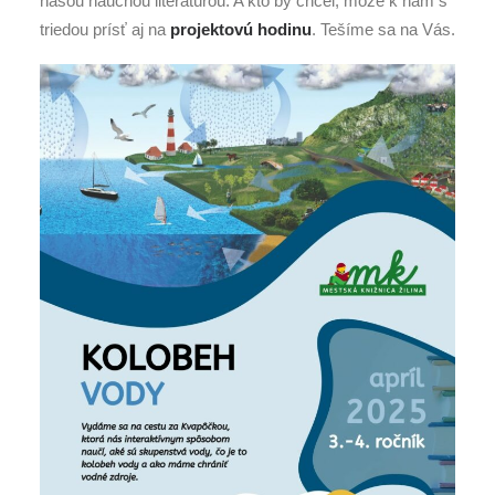
našou náučnou literatúrou. A kto by chcel, môže k nám s
triedou prísť aj na
projektovú hodinu
. Tešíme sa na Vás.