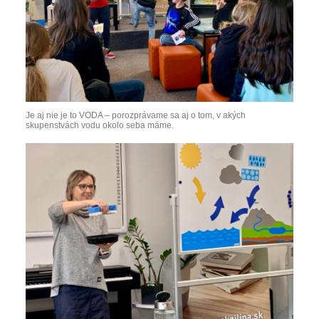
Je aj nie je to VODA – porozprávame sa aj o tom, v akých
skupenstvách vodu okolo seba máme.