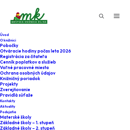
Úvod
O knižnici
Pobočky
Otváracie hodiny počas leta 2026
Registrácia za čitateľa
Cenník poplatkov a služieb
Voľné pracovné miesta
Ochrana osobných údajov
Knižničný poriadok
Projekty
3. augusta 2024
Zverejňovanie
Pravidlá súťaže
Kolobeh vody
Kontakty
Aktuality
Podujatia
Home
Podujatia
Kolobeh vody
Materské školy
Základné školy – 1. stupeň
Základné školy – 2. stupeň