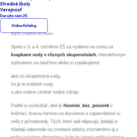
Stredné školy
Verejnosť
Darujte nám 2%
Je malá, ale dôležitá
veď ak sa malá kvapka pridá k
Online Katalóg
iným, máme tu more.
Spolu s 3. a 4. ročníkmi ZŠ sa vydáme na cestu za
kvapkami vody v rôznych skupenstvách.
Interaktívnym
spôsobom sa naučíme alebo si zopakujeme:
aké sú skupenstvá vody,
čo je to kolobeh vody
a ako máme chrániť vodné zdroje.
Poďte si vyskúšať, aké je
#ucenie_bez_pouciek
v
knižnici, hravou formou sa dozvieme a zapamätáme si
veľa z prírodovedy. Tých, ktorí radi objavujú, bádajú a
hľadajú odpovede na zvedavé otázky zoznámime aj s