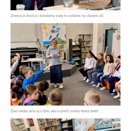
Zmena je život a v kolobehu vody to uvidíme na vlastné oči.
Žiaci vedia veľa aj o tom, ako a prečo vodou treba šetriť.