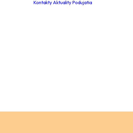
Kontakty
Aktuality
Podujatia
ky
ie hodiny
leta 2026
ácia za
a
Materské školy
 poplatkov
Základné školy –
eb
stupeň
pracovné
Základné školy 
stupeň
a
Stredné školy
ch údajov
Verejnosť
ný
ok
y
ňovanie
á súťaže