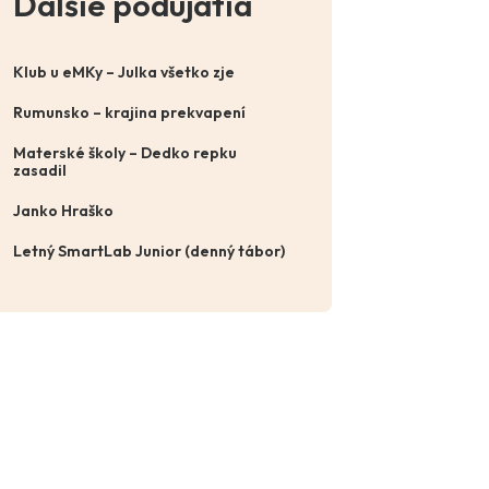
Ďalšie podujatia
Klub u eMKy – Julka všetko zje
Rumunsko – krajina prekvapení
Materské školy – Dedko repku
zasadil
Janko Hraško
Letný SmartLab Junior (denný tábor)