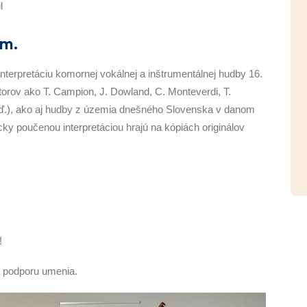
l
um.
interpretáciu komornej vokálnej a inštrumentálnej hudby 16.
utorov ako T. Campion, J. Dowland, C. Monteverdi, T.
 a ď.), ako aj hudby z územia dnešného Slovenska v danom
cky poučenou interpretáciou hrajú na kópiách originálov
!
a podporu umenia.