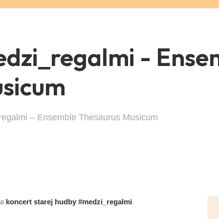
dzi_regalmi - Ense
usicum
regalmi – Ensemble Thesaurus Musicum
na
koncert starej hudby #medzi_regalmi
.