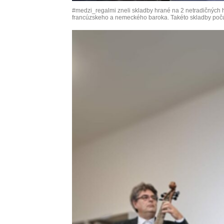
#medzi_regalmi zneli skladby hrané na 2 netradičných hi
francúzskeho a nemeckého baroka. Takéto skladby počúv