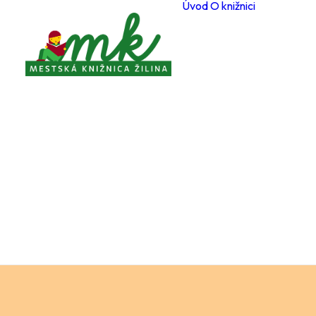
Úvod
O knižnici
Poboč
Otvárac
počas 
Registr
čitateľ
Cenník
a služi
Voľné 
miesta
Ochran
osobný
Knižnič
poriad
Projekt
Zverej
Pravidl