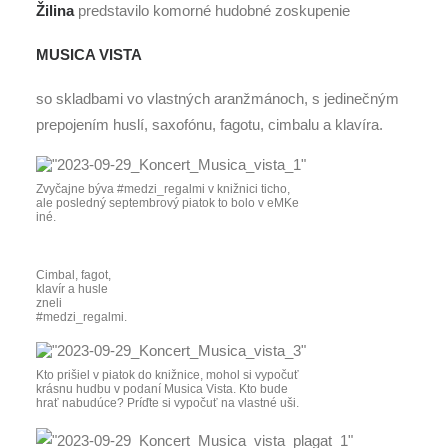
Žilina
predstavilo komorné hudobné zoskupenie
MUSICA VISTA
so skladbami vo vlastných aranžmánoch, s jedinečným
prepojením huslí, saxofónu, fagotu, cimbalu a klavíra.
Zvyčajne býva #medzi_regalmi v knižnici ticho,
ale posledný septembrový piatok to bolo v eMKe
iné.
Cimbal, fagot,
klavír a husle
zneli
#medzi_regalmi.
Kto prišiel v piatok do knižnice, mohol si vypočuť
krásnu hudbu v podaní Musica Vista. Kto bude
hrať nabudúce? Príďte si vypočuť na vlastné uši.