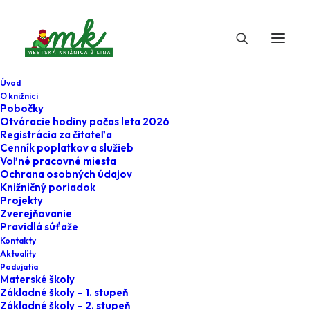
Úvod
O knižnici
Pobočky
Otváracie hodiny počas leta 2026
Registrácia za čitateľa
Cenník poplatkov a služieb
Voľné pracovné miesta
Ochrana osobných údajov
Knižničný poriadok
Projekty
24. augusta 2023
Zverejňovanie
Pravidlá súťaže
Koncerty
Kontakty
Aktuality
#medzi_regalmi -
Podujatia
Materské školy
Musica Vista
Základné školy – 1. stupeň
Základné školy – 2. stupeň