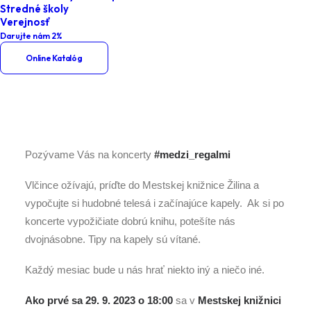
Stredné školy
Home
Podujatia
Verejnosť
Darujte nám 2%
Koncerty #medzi_regalmi – Musica
Online Katalóg
Vista
Pozývame Vás na koncerty
#medzi_regalmi
Vlčince ožívajú, príďte do Mestskej knižnice Žilina a
vypočujte si hudobné telesá i začínajúce kapely. Ak si po
koncerte vypožičiate dobrú knihu, potešíte nás
dvojnásobne. Tipy na kapely sú vítané.
Každý mesiac bude u nás hrať niekto iný a niečo iné.
Ako prvé sa 29. 9. 2023 o 18:00
sa v
Mestskej knižnici