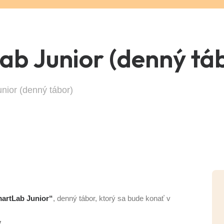
ab Junior (denný tá
nior (denný tábor)
artLab Junior“
, denný tábor, ktorý sa bude konať v
.
.