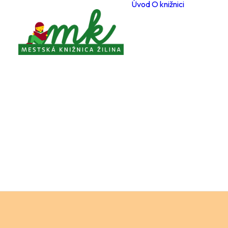
Úvod
O knižnici
Poboč
Otvárac
počas 
Registr
čitateľ
Cenník
a služi
Voľné 
miesta
Ochran
osobný
Knižnič
poriad
Projekt
Zverej
Pravidl