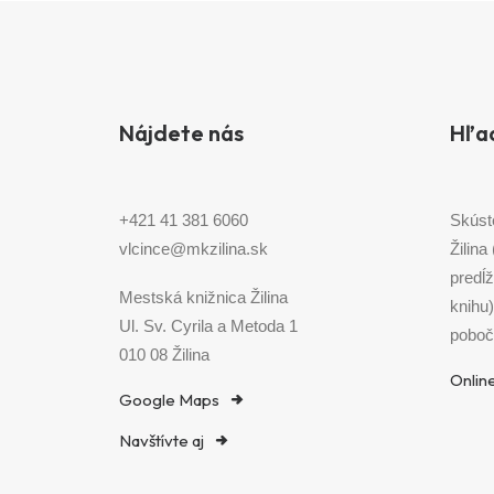
Nájdete nás
Hľa
+421 41 381 6060
Skúst
vlcince@mkzilina.sk
Žilina
predĺž
Mestská knižnica Žilina
knihu
Ul. Sv. Cyrila a Metoda 1
poboč
010 08 Žilina
Onlin
Google Maps
Navštívte aj