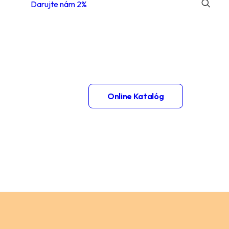
Darujte nám 2%
 1.
Online Katalóg
– 2.