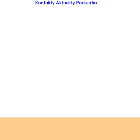
Kontakty
Aktuality
Podujatia
ky
ie hodiny
leta 2026
ácia za
a
Materské školy
 poplatkov
Základné školy –
eb
stupeň
pracovné
Základné školy 
stupeň
a
Stredné školy
ch údajov
Verejnosť
ný
ok
y
ňovanie
á súťaže