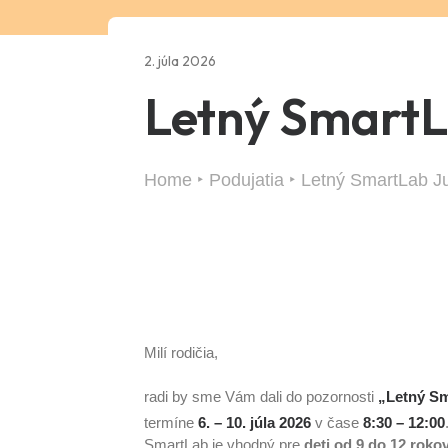
2. júla 2026
Letný SmartL
Home
Podujatia
Letný SmartLab Ju
Milí rodičia,
radi by sme Vám dali do pozornosti
„Letný Sm
termíne
6. – 10. júla 2026
v čase
8:30 – 12:00
SmartLab je vhodný pre
deti od 9 do 12 rokov