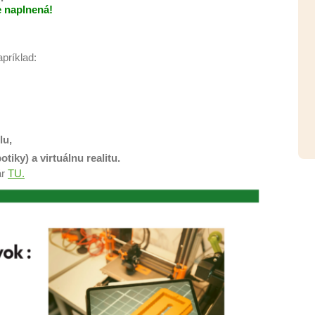
e naplnená!
príklad:
lu,
iky) a virtuálnu realitu.
ár
TU.