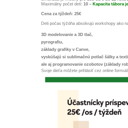
Maximálny počet detí:
10 –
Kapacita tábora j
Cena za týždeň: 25€
Deti počas týždňa absolvujú workshopy ako na
3D modelovanie a 3D tlač,
pyrografiu,
základy grafiky v Canve,
vyskúšajú si sublimačnú potlač šálky a texti
ale aj programovanie ozobotov (základy robot
Svoje dieťa môžete prihlásiť cez online formul