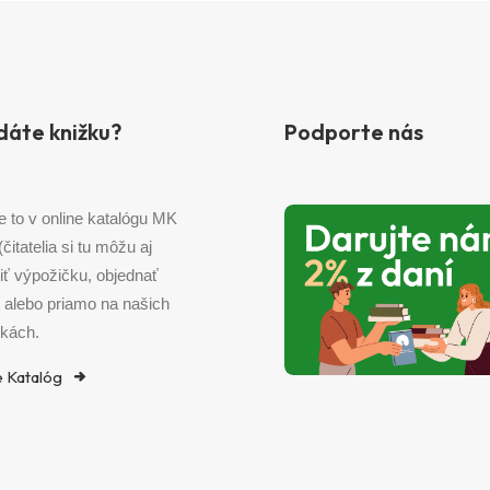
dáte knižku?
Podporte nás
e to v online katalógu MK
 (čitatelia si tu môžu aj
iť výpožičku, objednať
) alebo priamo na našich
kách.
e Katalóg