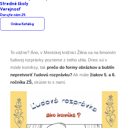
Stredné školy
Základné školy - 2. stupeň
Verejnosť
Ľudová rozprávka ako komiks
Darujte nám 2%
Online Katalóg
To vážne? Áno, v Mestskej knižnici Žilina sa na fenomén
ľudovej rozprávky pozrieme z iného uhla. Dnes sú v
móde komiksy, tak
prečo do formy obrázkov a bublín
nepretvoriť ľudovú rozprávku?
Ak máte
žiakov 5. a 6.
ročníka ZŠ,
skúste to s nami.