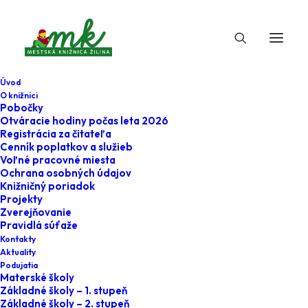
Úvod
O knižnici
Pobočky
Otváracie hodiny počas leta 2026
Registrácia za čitateľa
Cenník poplatkov a služieb
Voľné pracovné miesta
Ochrana osobných údajov
Knižničný poriadok
Projekty
8. augusta 2024
Zverejňovanie
Pravidlá súťaže
Ľudová rozprávka
Kontakty
Aktuality
ako komiks
Podujatia
Materské školy
Základné školy – 1. stupeň
Home
Podujatia
Základné školy – 2. stupeň