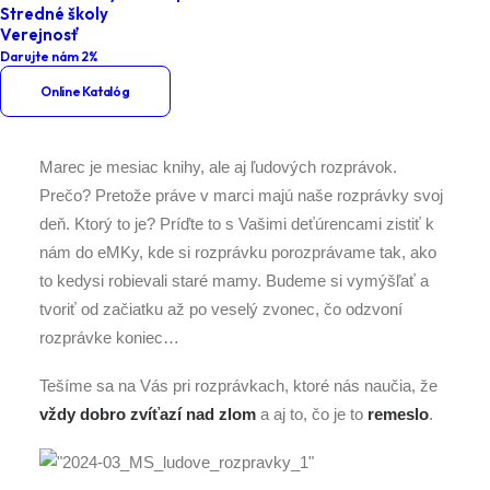
Stredné školy
Materské školy – ľudové rozprávky
Verejnosť
Darujte nám 2%
Online Katalóg
Marec je mesiac knihy, ale aj ľudových rozprávok.
Prečo? Pretože práve v marci majú naše rozprávky svoj
deň. Ktorý to je? Príďte to s Vašimi deťúrencami zistiť k
nám do eMKy, kde si rozprávku porozprávame tak, ako
to kedysi robievali staré mamy. Budeme si vymýšľať a
tvoriť od začiatku až po veselý zvonec, čo odzvoní
rozprávke koniec…
Tešíme sa na Vás pri rozprávkach, ktoré nás naučia, že
vždy dobro zvíťazí nad zlom
a aj to, čo je to
remeslo
.