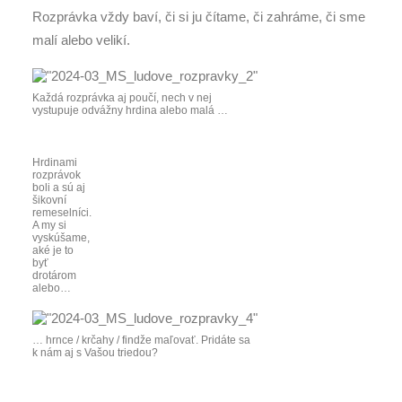
Rozprávka vždy baví, či si ju čítame, či zahráme, či sme
malí alebo velikí.
Každá rozprávka aj poučí, nech v nej
vystupuje odvážny hrdina alebo malá …
Hrdinami
rozprávok
boli a sú aj
šikovní
remeselníci.
A my si
vyskúšame,
aké je to
byť
drotárom
alebo…
… hrnce / krčahy / findže maľovať. Pridáte sa
k nám aj s Vašou triedou?