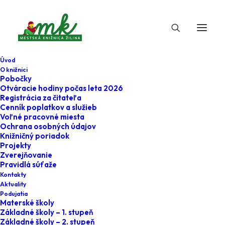
Úvod
O knižnici
Pobočky
Otváracie hodiny počas leta 2026
Registrácia za čitateľa
Cenník poplatkov a služieb
Voľné pracovné miesta
Ochrana osobných údajov
Knižničný poriadok
Projekty
5. marca 2024
Zverejňovanie
Pravidlá súťaže
Materské školy -
Kontakty
Aktuality
ľudové rozprávky
Podujatia
Materské školy
Základné školy – 1. stupeň
Home
Podujatia
Základné školy – 2. stupeň