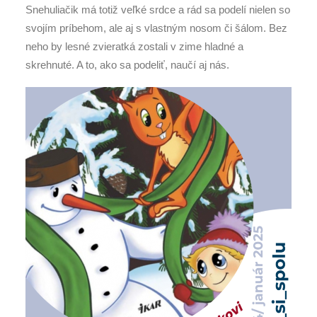
Snehuliačik má totiž veľké srdce a rád sa podelí nielen so
svojím príbehom, ale aj s vlastným nosom či šálom. Bez
neho by lesné zvieratká zostali v zime hladné a
skrehnuté. A to, ako sa podeliť, naučí aj nás.