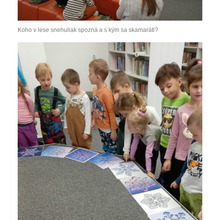
Koho v lese snehuliak spozná a s kým sa skamaráti?