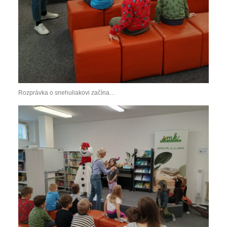
Rozprávka o snehuliakovi začína…