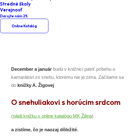
Stredné školy
Home
Podujatia
Verejnosť
Darujte nám 2%
Materské školy – O snehuliakovi s
Online Katalóg
horúcim srdcom
December a január
budú v knižnici patriť príbehu o
kamarátovi zo snehu, ktorému nie je zima. Začítame sa
do
knižky A. Žigovej
O snehuliakovi s horúcim srdcom
(
nájdi knižku v online katalógu MK Žilina
)
a zistíme, čo je naozaj dôležité.