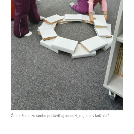
Čo môžeme zo snehu postaviť aj #medzi_regalmi v knižnici?