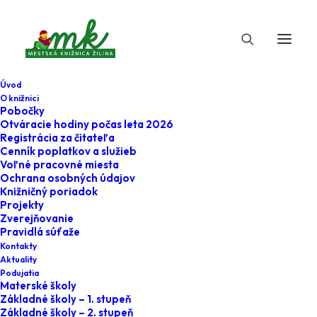
Úvod
O knižnici
Pobočky
Otváracie hodiny počas leta 2026
Registrácia za čitateľa
Cenník poplatkov a služieb
Voľné pracovné miesta
Ochrana osobných údajov
Knižničný poriadok
Projekty
7. augusta 2024
Zverejňovanie
Pravidlá súťaže
Materské školy - O
Kontakty
Aktuality
snehuliakovi s
Podujatia
Materské školy
horúcim srdcom
Základné školy – 1. stupeň
Základné školy – 2. stupeň