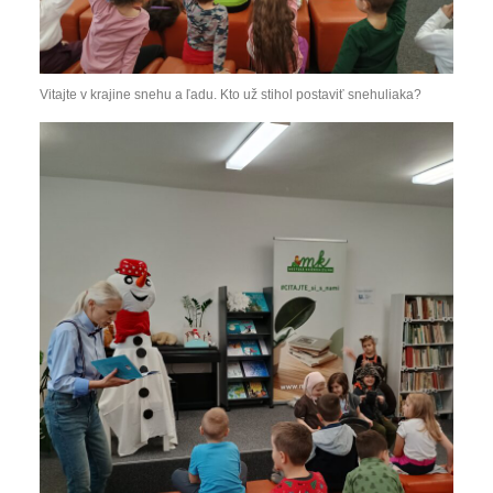
Vitajte v krajine snehu a ľadu. Kto už stihol postaviť snehuliaka?