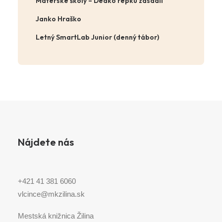
Materské školy – Dedko repku zasadil
Janko Hraško
Letný SmartLab Junior (denný tábor)
Nájdete nás
+421 41 381 6060
vlcince@mkzilina.sk
Mestská knižnica Žilina