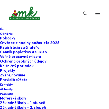
Úvod
O knižnici
Pobočky
Otváracie hodiny počas leta 2026
Registrácia za čitateľa
Cenník poplatkov a služieb
Voľné pracovné miesta
Ochrana osobných údajov
Knižničný poriadok
Projekty
23. novembra 2023
Zverejňovanie
Pravidlá súťaže
#medzi_riadkami
Kontakty
Aktuality
okolo sveta alebo
Podujatia
Materské školy
geografia trochu
Základné školy – 1. stupeň
Základné školy – 2. stupeň