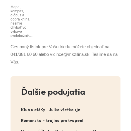
Mapa,
kompas,
glóbus a
dobrá kniha
nesmie
chýbať vo
výbave
svetobežníka.
Cestovný lístok pre Vašu triedu môžete objednať na
041/381 60 60 alebo vlcince@mkzilina.sk. Tešíme sa na
Vás.
Ďalšie podujatia
Klub u eMKy – Julka všetko zje
Rumunsko – krajina prekvapení