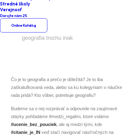
inak
Stredné školy
Verejnosť
Darujte nám 2%
Home
Podujatia
Online Katalóg
#medzi_riadkami okolo sveta alebo
geografia trochu inak
Čo je to geografia a prečo je dôležitá? Je to iba
zaškatuľkovaná veda, alebo sa ku kolegyniam v náučke
rada pridá? Kto vôbec potrebuje geografiu?
Budeme sa o nej rozprávať a odpovede na zaujímavé
otázky pohľadáme #medzi_regalmi, ktoré voláme
#ucenie_bez_pouciek
, ale aj medzi tými, kde
#citanie_je_IN
veď stačí navigovať násťročných na