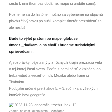
cestu k nim (kompas dodáme, mapu si urobíte sami).
Pozrieme sa do histórie, možno sa vyberieme na objavnú
plavbu či výpravu po súši, komplet itinerár prezrádzať sa
ale nesluší.
Bude to výlet prstom po mape, glóbuse i
#medzi_riadkami a na chvíľu budeme turistickými
sprievodcami.
Aj rozprávky, báje a mýty z rôznych krajín prezradia veľa
o tej-ktorej časti sveta. Poďte s nami nájsť v knihách, čo
treba vidieť a vedieť o Indii, Mexiku alebo Iráne či
Timbuktu.
Podujatie určené pre žiakov 5. – 9. ročníka a všetkých,
ktorých baví geografia.
Zbalení na cestu okolo sveta – vyrážame …