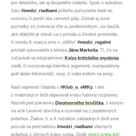
pre detského, ale aj dospelého čitateľa. Spolu s autorkou
žiaci
#medzi_riadkami
príbehu pomyselne leteli do
vesmíru či prešli oba zemské póly. Získali aj nové
poznatky zo zvieracej ríše a, predovšetkým, sa naučili,
aké dôležité je starať sa o prírodu a životné prostredie.
V stredu 8. marca sme v „eMKe“
#medzi_regalmi
privítali spisovateľa a lektora
Jána Markoša
. Tí, čo sa
zúčastnili na inšpiratívnom
Kvíze kritického myslenia
zistili, či rozoznávajú klamlivý argument, manipulatívny
graf alebo fotomontáž, resp. či vidia trollom na prsty.
Naši najmenší čitatelia v
#Klub_u_eMKy
, i deti
z materských škôl objavovali krásu ľudovej rozprávky.
Nazreli pod pokrievku
Divotvorného hrnčíčka
, s ktorým
sa učili čarovné slovíčka a vymotali sa z popletených
príbehov. Žiakov 3. a 4. ročníkov základných škôl sme
pozvali na prechádzku
#medzi_riadkami
slávnych
príbehov z rôznych kútov sveta. Zistili,
prečo kniha leží