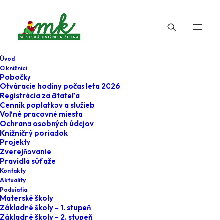
Úvod
O knižnici
Pobočky
Otváracie hodiny počas leta 2026
Registrácia za čitateľa
Cenník poplatkov a služieb
Voľné pracovné miesta
Ochrana osobných údajov
Knižničný poriadok
Projekty
4. apríla 2023
Zverejňovanie
Pravidlá súťaže
Mesiac marec v
Kontakty
Aktuality
„eMKe“
Podujatia
Materské školy
Základné školy – 1. stupeň
Home
Podujatia
Základné školy – 2. stupeň