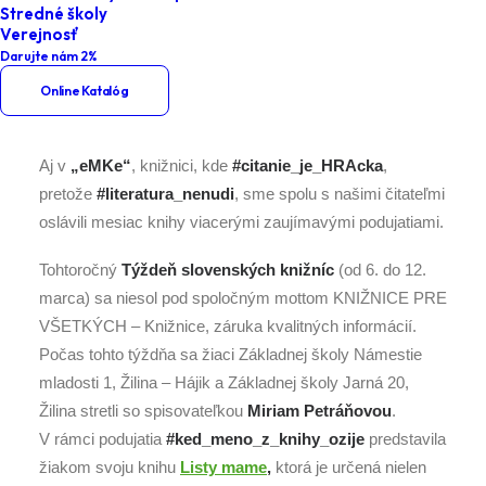
Stredné školy
Mesiac marec v „eMKe“
Verejnosť
Darujte nám 2%
Online Katalóg
Aj v
„eMKe“
, knižnici, kde
#citanie_je_HRAcka
,
pretože
#literatura_nenudi
, sme spolu s našimi čitateľmi
oslávili mesiac knihy viacerými zaujímavými podujatiami.
Tohtoročný
Týždeň slovenských knižníc
(od 6. do 12.
marca) sa niesol pod spoločným mottom KNIŽNICE PRE
VŠETKÝCH – Knižnice, záruka kvalitných informácií.
Počas tohto týždňa sa žiaci Základnej školy Námestie
mladosti 1, Žilina – Hájik a Základnej školy Jarná 20,
Žilina stretli so spisovateľkou
Miriam Petráňovou
.
V rámci podujatia
#ked_meno_z_knihy_ozije
predstavila
žiakom svoju knihu
Listy mame
,
ktorá je určená nielen