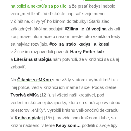
na polici a nekotúľa sa po ulici
a že písať kedysi nebolo
veru „med lízať“. Veď skúste napísať svoje meno
v čínštine, či vyryť ho klinom do tabuľky! Starší žiaci
základných škôl na podujatí
#Zilina_je_(divoc)ina
získali
zaujímavé informácie o našom meste, ako vzniklo a kedy
sa najviac rozvíjalo.
#co_sa_stalo_kedysi_a_kdesi
v Žiline im rozpovedali povesti.
Harry Potter kvíz
a
Literárna stratégia
nám potvrdili, že v knižnici sa dá aj
zabaviť.
Na
Čítanie s eMKou
sme vždy v utorok vybrali knižku z
inej police, veď v knižnici ich máme tisíce. Počas dielne
Tvorivá eMKa
(12+), si všetci naši kreatívci, pod
vedením skúsenej dizajnérky, ktorá sa stará aj o výzdobu
priestorov „eMKy“, vyrobili krásnu veľkonočnú dekoráciu.
V
Kniha o piatej
(15+), pravidelnom knižnom klube, sa
knižní nadšenci v téme
Keby som…
podelili o svoje tipy