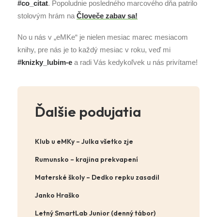
#co_citat
. Popoludnie posledného marcového dňa patrilo
stolovým hrám na
Človeče zabav sa!
No u nás v „eMKe“ je nielen mesiac marec mesiacom
knihy, pre nás je to každý mesiac v roku, veď mi
#knizky_lubim-e
a radi Vás kedykoľvek u nás privítame!
Ďalšie podujatia
Klub u eMKy – Julka všetko zje
Rumunsko – krajina prekvapení
Materské školy – Dedko repku zasadil
Janko Hraško
Letný SmartLab Junior (denný tábor)