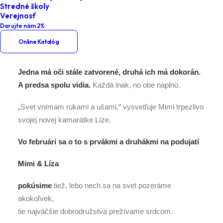
Mimi a Líza
Stredné školy
Verejnosť
Darujte nám 2%
Online Katalóg
Jedna má oči stále zatvorené, druhá ich má dokorán.
A predsa spolu vidia.
Každá inak, no obe naplno.
„Svet vnímam rukami a ušami,“ vysvetľuje Mimi trpezlivo
svojej novej kamarátke Líze.
Vo februári sa o to s prvákmi a druhákmi na podujatí
Mimi
&
Líza
pokúsime
tiež, lebo nech sa na svet pozeráme
akokoľvek,
tie najväčšie dobrodružstvá prežívame srdcom.