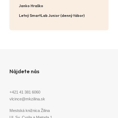
Janko Hraško
Letný SmartLab Junior (denný tábor)
Nájdete nás
+421 41 381 6060
vlcince@mkzilina.sk
Mestská knižnica Žilina
Ul. Sv. Cyrila a Metoda 1