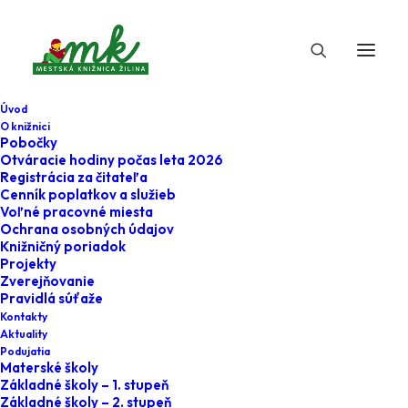
Úvod
O knižnici
Pobočky
Otváracie hodiny počas leta 2026
Registrácia za čitateľa
Cenník poplatkov a služieb
Voľné pracovné miesta
Ochrana osobných údajov
Knižničný poriadok
Projekty
12. augusta 2025
Zverejňovanie
Pravidlá súťaže
Mimi a Líza
Kontakty
Aktuality
Podujatia
Home
Podujatia
Materské školy
Základné školy – 1. stupeň
Základné školy - 1. stupeň
Základné školy – 2. stupeň