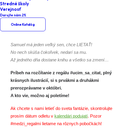
Stredné školy
Na krídlach príbehov
Verejnosť
Darujte nám 2%
Online Katalóg
Samuel má jeden veľký sen, chce LIETAŤ!
No nech skúša čokoľvek, nedarí sa mu.
Až jedného dňa dostane knihu a všetko sa zmení…
Príbeh na rozčítanie z regálu #ucim_sa_citat, plný
krásnych ilustrácií, si s prvákmi a druhákmi
prerozprávame v októbri.
A kto vie, možno aj poletíme!
Ak chcete s nami letieť do sveta fantázie, skontrolujte
prosím dátum odletu v
kalendári podujatí
. Pozor
#medzi_regalmi lietame na rôznych pobočkách!