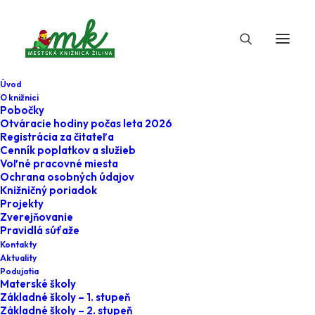
Úvod
O knižnici
Pobočky
Otváracie hodiny počas leta 2026
Registrácia za čitateľa
Cenník poplatkov a služieb
Voľné pracovné miesta
Ochrana osobných údajov
Knižničný poriadok
Projekty
13. augusta 2025
Zverejňovanie
Pravidlá súťaže
Na krídlach
Kontakty
Aktuality
príbehov
Podujatia
Materské školy
Základné školy – 1. stupeň
Home
Podujatia
Základné školy – 2. stupeň