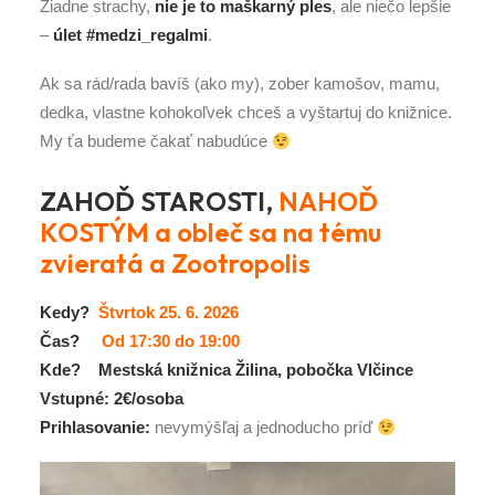
Žiadne strachy,
nie je to maškarný ples
, ale niečo lepšie
–
úlet #medzi_regalmi
.
Ak sa rád/rada bavíš (ako my), zober kamošov, mamu,
dedka, vlastne kohokoľvek chceš a vyštartuj do knižnice.
My ťa budeme čakať nabudúce
ZAHOĎ STAROSTI,
NAHOĎ
KOSTÝM a obleč sa na tému
zvieratá a Zootropolis
Kedy?
Štvrtok 25. 6. 2026
Čas?
Od 17:30 do 19:00
Kde?
Mestská knižnica Žilina, pobočka Vlčince
Vstupné:
2€/osoba
Prihlasovanie:
nevymýšľaj a jednoducho príď