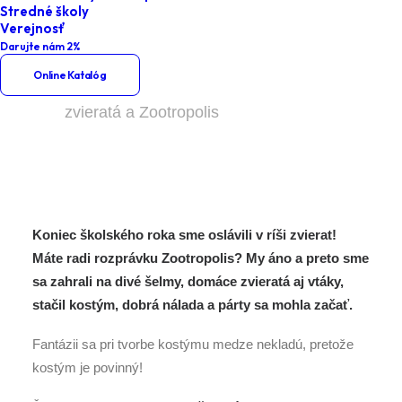
Zootropolis
Stredné školy
Verejnosť
Darujte nám 2%
Home
Podujatia
Online Katalóg
Nahoď kostým a obleč sa na tému
zvieratá a Zootropolis
Koniec školského roka sme oslávili v ríši zvierat!
Máte radi rozprávku Zootropolis? My áno a preto sme
sa zahrali na divé šelmy, domáce zvieratá aj vtáky,
stačil kostým, dobrá nálada a párty sa mohla začať.
Fantázii sa pri tvorbe kostýmu medze nekladú, pretože
kostým je povinný!