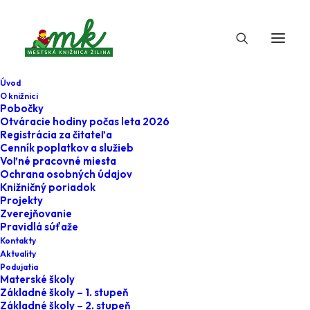
Úvod
O knižnici
Pobočky
Otváracie hodiny počas leta 2026
Registrácia za čitateľa
Cenník poplatkov a služieb
Voľné pracovné miesta
Ochrana osobných údajov
Knižničný poriadok
Projekty
22. mája 2026
Zverejňovanie
Pravidlá súťaže
Nahoď kostým a
Kontakty
Aktuality
obleč sa na tému
Podujatia
Materské školy
zvieratá a
Základné školy – 1. stupeň
Základné školy – 2. stupeň