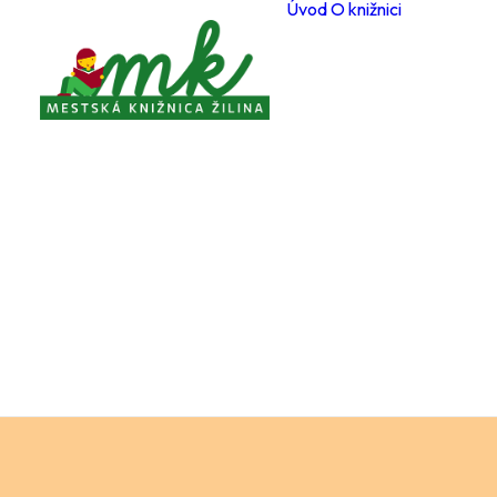
Úvod
O knižnici
Poboč
Otvárac
počas 
Registr
čitateľ
Cenník
a služi
Voľné 
miesta
Ochran
osobný
Knižnič
poriad
Projekt
Zverej
Pravidl