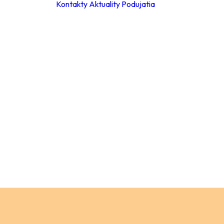
Kontakty
Aktuality
Podujatia
ky
ie hodiny
leta 2026
ácia za
a
Materské školy
 poplatkov
Základné školy –
eb
stupeň
pracovné
Základné školy 
stupeň
a
Stredné školy
ch údajov
Verejnosť
ný
ok
y
ňovanie
á súťaže