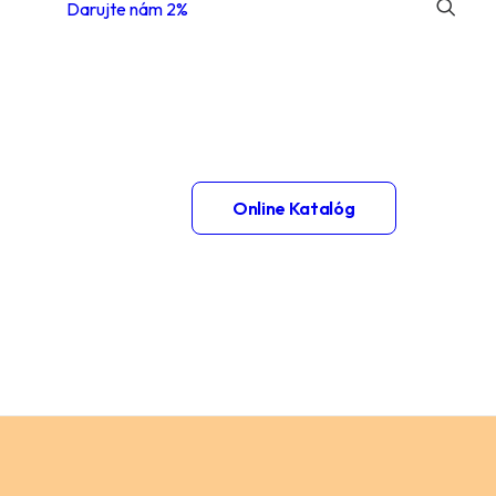
Darujte nám 2%
 1.
Online Katalóg
– 2.