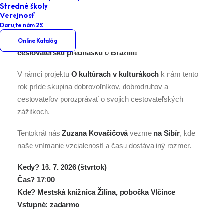
Stredné školy
Verejnosť
Darujte nám 2%
Mestská knižnica Žilina pozýva všetkých na
Online Katalóg
cestovateľskú prednášku o Brazílii!
V rámci projektu
O kultúrach v kulturákoch
k nám tento
rok príde skupina dobrovoľníkov, dobrodruhov a
cestovateľov porozprávať o svojich cestovateľských
zážitkoch.
Tentokrát nás
Zuzana Kovačičová
vezme
na Sibír
, kde
naše vnímanie vzdialeností a času dostáva iný rozmer.
Kedy? 16. 7. 2026 (štvrtok)
Čas? 17:00
Kde? Mestská knižnica Žilina, pobočka Vlčince
Vstupné: zadarmo