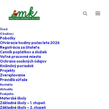
Úvod
O knižnici
Pobočky
Otváracie hodiny počas leta 2026
Registrácia za čitateľa
Cenník poplatkov a služieb
Voľné pracovné miesta
Ochrana osobných údajov
Knižničný poriadok
Projekty
30. júna 2026
Zverejňovanie
Pravidlá súťaže
Sibír: Sila a duša
Kontakty
Aktuality
Podujatia
Home
Minulé
Sibír: Sila a duša
Materské školy
Základné školy – 1. stupeň
Základné školy – 2. stupeň