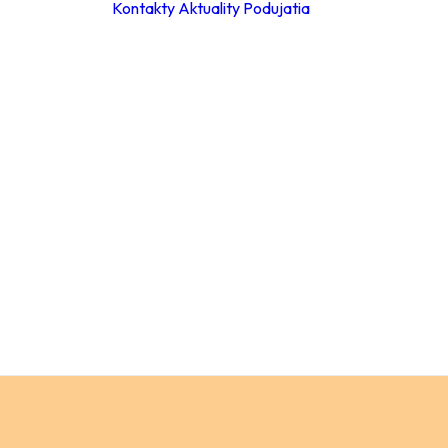
Kontakty
Aktuality
Podujatia
ky
ie hodiny
leta 2026
ácia za
a
Materské školy
 poplatkov
Základné školy –
eb
stupeň
pracovné
Základné školy 
stupeň
a
Stredné školy
ch údajov
Verejnosť
ný
ok
y
ňovanie
á súťaže