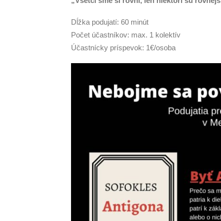
„Všetci sme si rovní, len niektorí sú rovnejš
Dĺžka podujatí: 60 minút
Počet účastníkov: max. 1 kolektív
Účastnícky príspevok: 1€/osoba