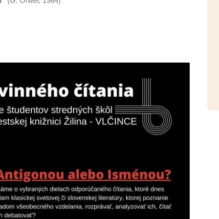
í“
(G. Orwel, 1984)