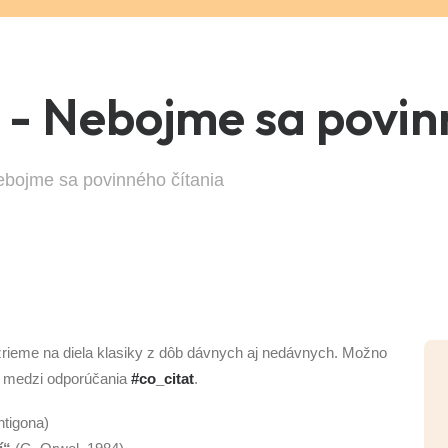
 - Nebojme sa povin
ebojme sa povinného čítania
zrieme na diela klasiky z dôb dávnych aj nedávnych. Možno
ia medzi odporúčania
#co_citat
.
ntigona)