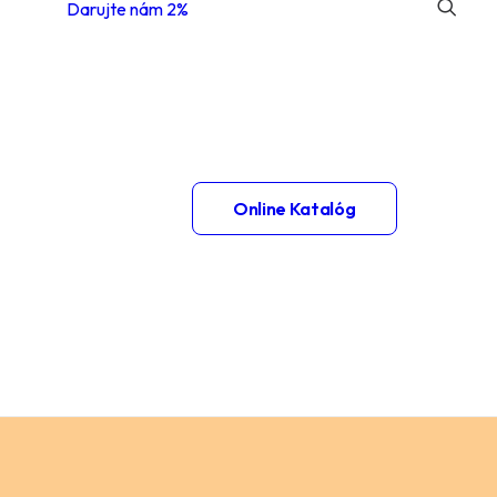
Darujte nám 2%
 1.
Online Katalóg
– 2.