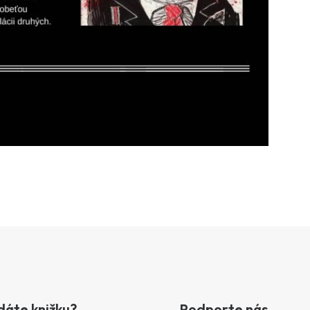
dáte knižku?
Podporte nás