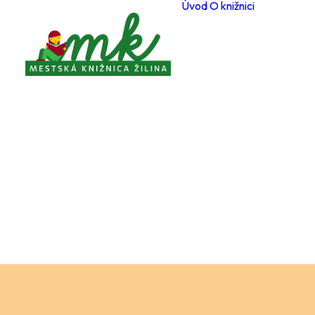
Úvod
O knižnici
Poboč
Otvárac
počas 
Registr
čitateľ
Cenník
a služi
Voľné 
miesta
Ochran
osobný
Knižnič
poriad
Projekt
Zverej
Pravidl