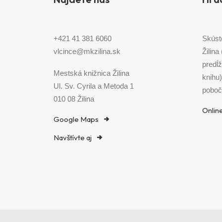
+421 41 381 6060
Skúst
vlcince@mkzilina.sk
Žilina
predĺž
Mestská knižnica Žilina
knihu
Ul. Sv. Cyrila a Metoda 1
poboč
010 08 Žilina
Onlin
Google Maps
Navštívte aj