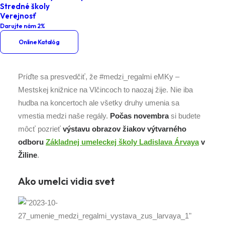
Stredné školy
Umenie #medzi_regalmi
Verejnosť
Darujte nám 2%
Online Katalóg
Príďte sa presvedčiť, že #medzi_regalmi eMKy –
Mestskej knižnice na Vlčincoch to naozaj žije. Nie iba
hudba na koncertoch ale všetky druhy umenia sa
vmestia medzi naše regály.
Počas novembra
si budete
môcť pozrieť
výstavu obrazov žiakov výtvarného
odboru
Základnej umeleckej školy Ladislava Árvaya
v
Žiline
.
Ako umelci vidia svet