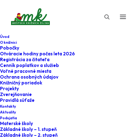
Úvod
O knižnici
Pobočky
Otváracie hodiny počas leta 2026
Registrácia za čitateľa
Cenník poplatkov a služieb
Voľné pracovné miesta
Ochrana osobných údajov
Knižničný poriadok
Projekty
27. októbra 2023
Zverejňovanie
Pravidlá súťaže
Umenie
Kontakty
Aktuality
#medzi_regalmi
Podujatia
Materské školy
Základné školy – 1. stupeň
Home
Podujatia
Základné školy – 2. stupeň