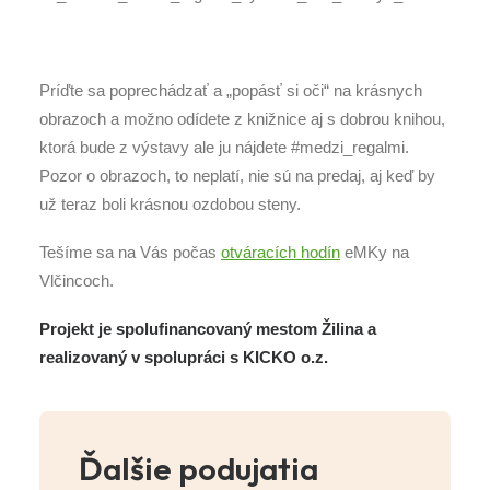
Príďte sa poprechádzať a „popásť si oči“ na krásnych
obrazoch a možno odídete z knižnice aj s dobrou knihou,
ktorá bude z výstavy ale ju nájdete #medzi_regalmi.
Pozor o obrazoch, to neplatí, nie sú na predaj, aj keď by
už teraz boli krásnou ozdobou steny.
Tešíme sa na Vás počas
otváracích hodín
eMKy na
Vlčincoch.
Projekt je spolufinancovaný mestom Žilina a
realizovaný v spolupráci s KICKO o.z.
Ďalšie podujatia