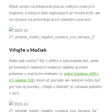
Mladí umelci sa inšpirovali prácou veľkých známych
majstrov, o ktorých bolo napísaných už mnoho kníh, ale
na výstave sa prezentujú aj ich vlastnými prácami.
Vitajte u Mačiek
Máte radi mačky? My v eMKe a spisovatelia tiež, preto
pri kresbách nadaných maliarov nájdete aj výber
príbehov s mačacími hrdinami (v
online katalógu eMKy
ich nájdete 116
), ktoré už poznáte ale niektoré môžu byť
pre Vás aj novinky.
„Vitajte u Mačiek“
je začiatok jedného
z nich.