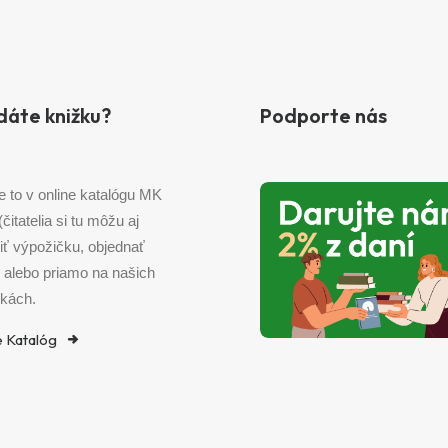
dáte knižku?
Podporte nás
e to v online katalógu MK
 (čitatelia si tu môžu aj
iť výpožičku, objednať
) alebo priamo na našich
kách.
e Katalóg