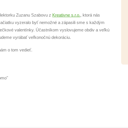
li lektorku Zuzanu Szabovu z
Kreativne s.r.o.
, ktorá nás
začiatku vyzeralo byť nemožné a zápasili sme s každým
diečkové valentínky. Účastníkom vyslovujeme obdiv a veľkú
budeme vyrábať veľkonočnú dekoráciu.
nám o tom vedieť.
u