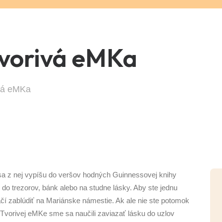
Tvorivá eMKa
ivá eMKa
 sa z nej vypíšu do veršov hodných Guinnessovej knihy
 do trezorov, bánk alebo na studne lásky. Aby ste jednu
ačí zablúdiť na Mariánske námestie. Ak ale nie ste potomok
v Tvorivej eMKe sme sa naučili zaviazať lásku do uzlov