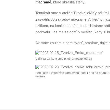
macramé
, ktoré skrášlia steny.
Tentokrát sme v ateliéri Tvorivej eMKy privíta
zasvätila do základov macramé. Aj keď to na 
uzlíkom, na koniec sa nám podarili krásne sr
pochvalu. Tešíme sa opäť o mesiac, kedy si 
Ak máte záujem s nami tvoriť, prosíme, dajte 
Uzlík za uzlíkom sme plietli a nezaplietli sa
Podujatie z verejných zdrojov podporil Fond na podpor
umenia.