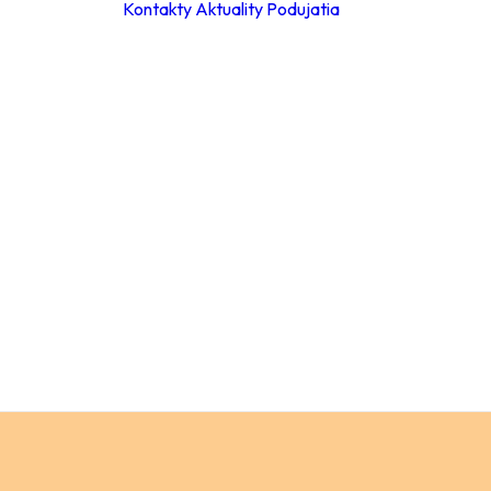
Kontakty
Aktuality
Podujatia
ky
ie hodiny
leta 2026
ácia za
a
Materské školy
 poplatkov
Základné školy –
eb
stupeň
pracovné
Základné školy 
stupeň
a
Stredné školy
ch údajov
Verejnosť
ný
ok
y
ňovanie
á súťaže