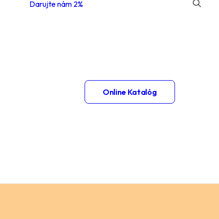
Darujte nám 2%
 1.
Online Katalóg
– 2.