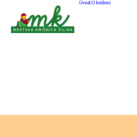
Úvod
O knižnici
Poboč
Otvárac
počas 
Registr
čitateľ
Cenník
a služi
Voľné 
miesta
Ochran
osobný
Knižnič
poriad
Projekt
Zverej
Pravidl