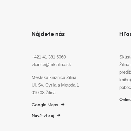
Nájdete nás
Hľa
+421 41 381 6060
Skúst
vlcince@mkzilina.sk
Žilina
predĺž
Mestská knižnica Žilina
knihu
Ul. Sv. Cyrila a Metoda 1
poboč
010 08 Žilina
Onlin
Google Maps
Navštívte aj