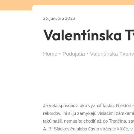
26. januára 2023
Valentínska 
Home
Podujatia
Valentínska Tvor
Je veľa spôsobov, ako vyznať lásku. Niektorí
rekordov, iní si ju zamykajú visiacimi zámkami
takú našli, nemusíte chodiť až do Trenčína, st
A. B. Sládkoviča alebo často strácate kľúče, 