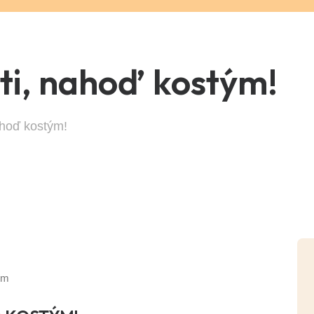
ti, nahoď kostým!
ahoď kostým!
ím