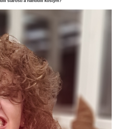
dili starosti a nahodili kostým?