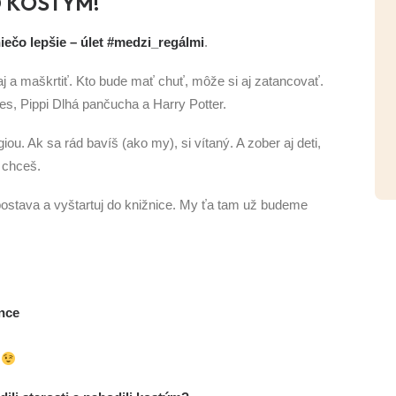
 KOSTÝM!
niečo lepšie – úlet #medzi_regálmi
.
aj a maškrtiť. Kto bude mať chuť, môže si aj zatancovať.
, Pippi Dlhá pančucha a Harry Potter.
giou. Ak sa rád bavíš (ako my), si vítaný. A zober aj deti,
 chceš.
 postava a vyštartuj do knižnice. My ťa tam už budeme
ince
ď