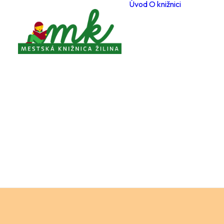
Úvod
O knižnici
Poboč
Otvárac
počas 
Registr
čitateľ
Cenník
a služi
Voľné 
miesta
Ochran
osobný
Knižnič
poriad
Projekt
Zverej
Pravidl