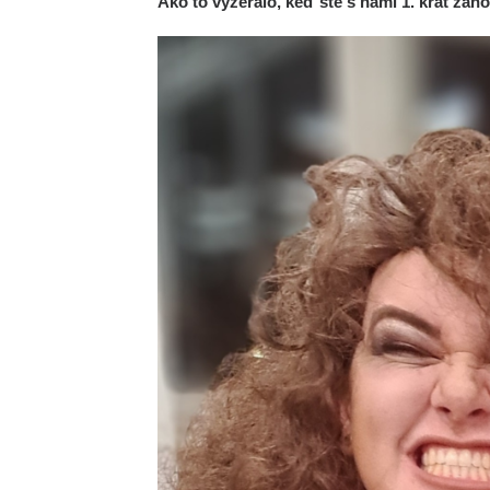
Ako to vyzeralo, keď ste s nami 1. krát zaho