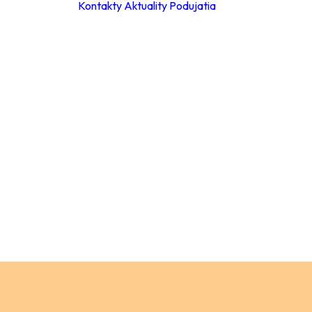
Kontakty
Aktuality
Podujatia
ky
ie hodiny
leta 2026
ácia za
a
Materské školy
 poplatkov
Základné školy –
eb
stupeň
pracovné
Základné školy 
stupeň
a
Stredné školy
ch údajov
Verejnosť
ný
ok
y
ňovanie
á súťaže