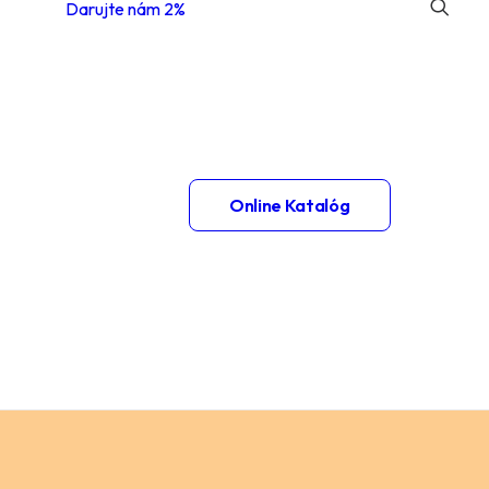
Darujte nám 2%
 1.
Online Katalóg
– 2.