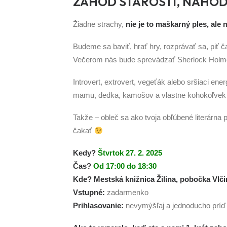
ZAHOĎ STAROSTI, NAHOĎ
Žiadne strachy,
nie je to maškarný ples, ale 
Budeme sa baviť, hrať hry, rozprávať sa, piť č
Večerom nás bude sprevádzať Sherlock Holmes
Introvert, extrovert, vegeťák alebo sršiaci ener
mamu, dedka, kamošov a vlastne kohokoľvek
Takže – obleč sa ako tvoja obľúbené literárna
čakať
Kedy?
Štvrtok 27. 2. 2025
Čas?
Od 17:00 do 18:30
Kde?
Mestská knižnica Žilina, pobočka Vlč
Vstupné:
zadarmenko
Prihlasovanie:
nevymýšľaj a jednoducho prí