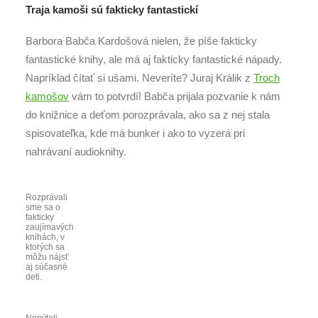
Traja kamoši sú fakticky fantastickí
Barbora Babča Kardošová nielen, že píše fakticky
fantastické knihy, ale má aj fakticky fantastické nápady.
Napríklad čítať si ušami. Neveríte? Juraj Králik z
Troch
kamošov
vám to potvrdí! Babča prijala pozvanie k nám
do knižnice a deťom porozprávala, ako sa z nej stala
spisovateľka, kde má bunker i ako to vyzerá pri
nahrávaní audioknihy.
Rozprávali
sme sa o
fakticky
zaujímavých
knihách, v
ktorých sa
môžu nájsť
aj súčasné
deti.