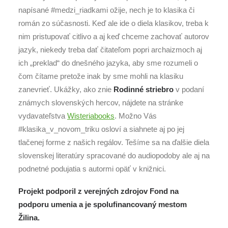
napísané #medzi_riadkami ožije, nech je to klasika či
román zo súčasnosti. Keď ale ide o diela klasikov, treba k
nim pristupovať citlivo a aj keď chceme zachovať autorov
jazyk, niekedy treba dať čitateľom popri archaizmoch aj
ich „preklad“ do dnešného jazyka, aby sme rozumeli o
čom čítame pretože inak by sme mohli na klasiku
zanevrieť. Ukážky, ako znie
Rodinné striebro
v podaní
známych slovenských hercov, nájdete na stránke
vydavateľstva
Wisteriabooks
. Možno Vás
#klasika_v_novom_triku osloví a siahnete aj po jej
tlačenej forme z našich regálov. Tešíme sa na ďalšie diela
slovenskej literatúry spracované do audiopodoby ale aj na
podnetné podujatia s autormi opäť v knižnici.
Projekt podporil z verejných zdrojov Fond na
podporu umenia a je spolufinancovaný mestom
Žilina.