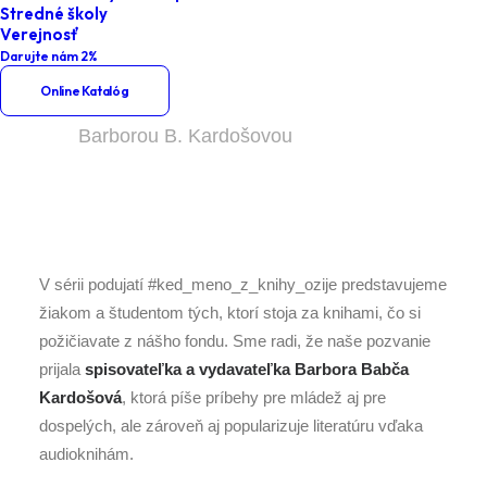
Kardošovou
Stredné školy
Verejnosť
Darujte nám 2%
Home
Podujatia
Online Katalóg
Keď meno z knihy ožije – besedy s
Barborou B. Kardošovou
V sérii podujatí #ked_meno_z_knihy_ozije predstavujeme
žiakom a študentom tých, ktorí stoja za knihami, čo si
požičiavate z nášho fondu. Sme radi, že naše pozvanie
prijala
spisovateľka a vydavateľka Barbora Babča
Kardošová
, ktorá píše príbehy pre mládež aj pre
dospelých, ale zároveň aj popularizuje literatúru vďaka
audioknihám.