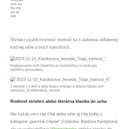
Nepýtali
sme sa
iba my,
ale aj
deti.
Štvrtáci využili možnosť stretnúť sa s autorkou obľúbenej
knižnej série o troch kamošoch.
Podpisovanie kníh čitateľom je čerešničkou na torte pre
každého spisovateľa.
2 besedy v 1 deň a stále kopec energie a dobrej nálady boli
dôkazom, že #literatura_nenudi
Rodinné striebro alebo literárna klasika do ucha
Nie každý veru rád čítal alebo ešte aj číta knihy z
kategórie „povinné čítanie“ či klasika. Barbora Kardošová
ale vo vydavateľstve
Wisteriabooks
oblieka klasiku do