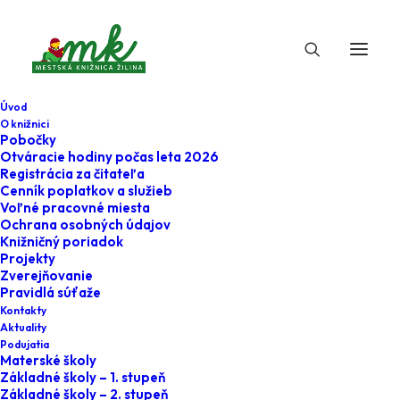
Úvod
O knižnici
Pobočky
Otváracie hodiny počas leta 2026
Registrácia za čitateľa
Cenník poplatkov a služieb
Voľné pracovné miesta
Ochrana osobných údajov
Knižničný poriadok
Projekty
12. novembra 2023
Zverejňovanie
Pravidlá súťaže
Keď meno z knihy
Kontakty
Aktuality
ožije - besedy s
Podujatia
Materské školy
Barborou B.
Základné školy – 1. stupeň
Základné školy – 2. stupeň