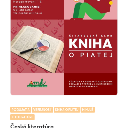
PODUJATIA
VEREJNOSŤ
KNIHA O PIATEJ
MINULÉ
O LITERATÚRE
Česká literatúra