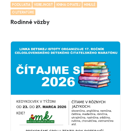
PODUJATIA
VEREJNOSŤ
KNIHA O PIATEJ
MINULÉ
O LITERATÚRE
Rodinné väzby