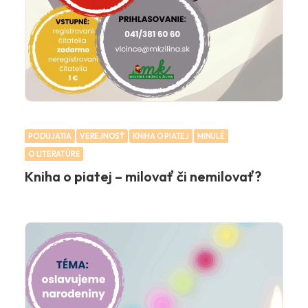
PODUJATIA
VEREJNOSŤ
KNIHA O PIATEJ
MINULÉ
O LITERATÚRE
Kniha o piatej – milovať či nemilovať?