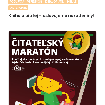
PODUJATIA
VEREJNOSŤ
KNIHA O PIATEJ
MINULÉ
O LITERATÚRE
Kniha o piatej – oslavujeme narodeniny!