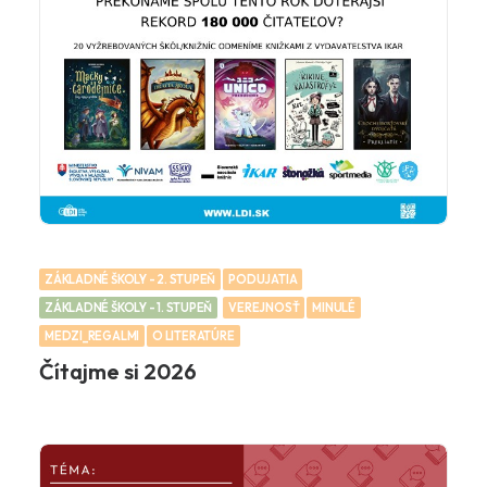
ZÁKLADNÉ ŠKOLY - 2. STUPEŇ
PODUJATIA
ZÁKLADNÉ ŠKOLY - 1. STUPEŇ
VEREJNOSŤ
MINULÉ
MEDZI_REGALMI
O LITERATÚRE
Čítajme si 2026