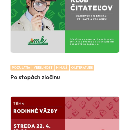
PODUJATIA
VEREJNOSŤ
MINULÉ
O LITERATÚRE
Po stopách zločinu