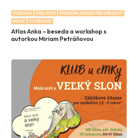
PODUJATIA
VEREJNOSŤ
PREDNÁŠKY A BESEDY PRE VEREJNOSŤ
MINULÉ
O LITERATÚRE
Atlas Anka – beseda a workshop s
autorkou Miriam Petráňovou