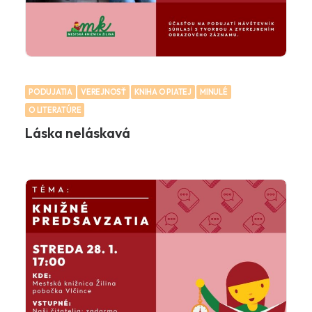
PODUJATIA
VEREJNOSŤ
KNIHA O PIATEJ
MINULÉ
O LITERATÚRE
Láska neláskavá