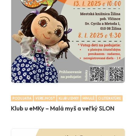
PODUJATIA
VEREJNOSŤ
KLUB U EMKY
MINULÉ
O LITERATÚRE
Klub u eMKy – Malá myš a veľký SLON