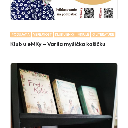
PODUJATIA
VEREJNOSŤ
KLUB U EMKY
MINULÉ
O LITERATÚRE
Klub u eMKy – Varila myšička kašičku