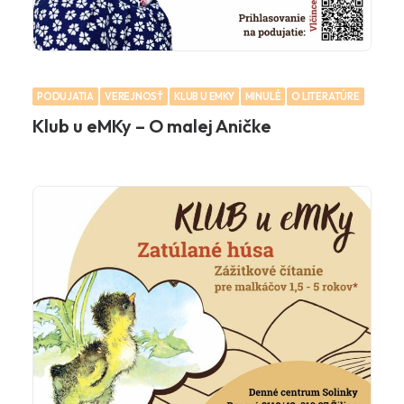
PODUJATIA
VEREJNOSŤ
KLUB U EMKY
MINULÉ
O LITERATÚRE
Klub u eMKy – O malej Aničke