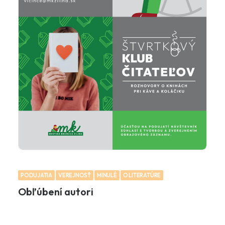
PODUJATIA
VEREJNOSŤ
MINULÉ
O LITERATÚRE
Obľúbení autori