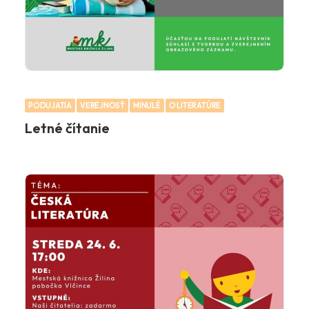
PODUJATIA
VEREJNOSŤ
MINULÉ
O LITERATÚRE
Letné čítanie