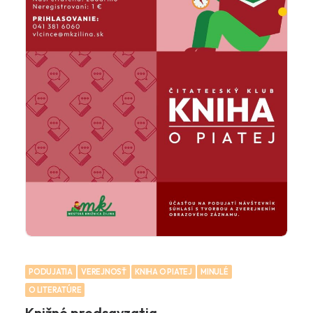
PODUJATIA
VEREJNOSŤ
KNIHA O PIATEJ
MINULÉ
O LITERATÚRE
Knižné predsavzatia