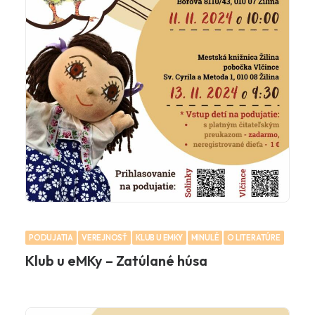
PODUJATIA
VEREJNOSŤ
KLUB U EMKY
MINULÉ
O LITERATÚRE
Klub u eMKy – Zatúlané húsa