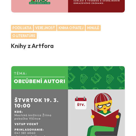
PODUJATIA
VEREJNOSŤ
KNIHA O PIATEJ
MINULÉ
O LITERATÚRE
Knihy z Artfora