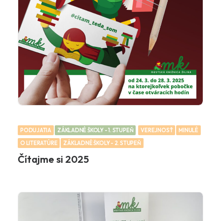
PODUJATIA
ZÁKLADNÉ ŠKOLY - 1. STUPEŇ
VEREJNOSŤ
MINULÉ
O LITERATÚRE
ZÁKLADNÉ ŠKOLY - 2. STUPEŇ
Čítajme si 2025