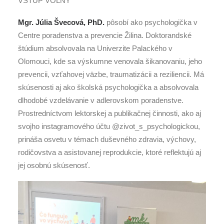
VSTUP VOĽNÝ
Mgr. Júlia Švecová, PhD.
pôsobí ako psychologička v
Centre poradenstva a prevencie Žilina. Doktorandské
štúdium absolvovala na Univerzite Palackého v
Olomouci, kde sa výskumne venovala šikanovaniu, jeho
prevencii, vzťahovej väzbe, traumatizácii a reziliencii. Má
skúsenosti aj ako školská psychologička a absolvovala
dlhodobé vzdelávanie v adlerovskom poradenstve.
Prostredníctvom lektorskej a publikačnej činnosti, ako aj
svojho instagramového účtu @zivot_s_psychologickou,
prináša osvetu v témach duševného zdravia, výchovy,
rodičovstva a asistovanej reprodukcie, ktoré reflektujú aj
jej osobnú skúsenosť.