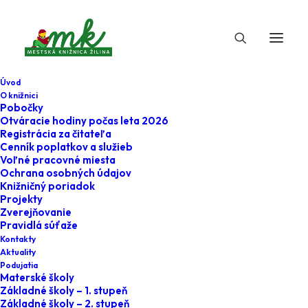
Úvod
O knižnici
Pobočky
Otváracie hodiny počas leta 2026
Registrácia za čitateľa
Cenník poplatkov a služieb
Voľné pracovné miesta
Ochrana osobných údajov
Knižničný poriadok
Projekty
22. mája 2026
Zverejňovanie
Pravidlá súťaže
Čo funguje vo
Kontakty
Aktuality
výchove?
Podujatia
Materské školy
(prednáška zo série
Základné školy – 1. stupeň
Základné školy – 2. stupeň