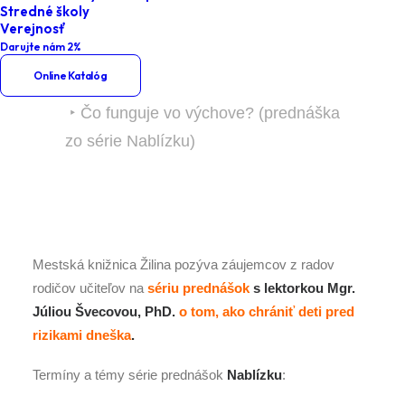
Nablízku)
Stredné školy
Verejnosť
Darujte nám 2%
Home
Podujatia
Verejnosť
Online Katalóg
Prednášky a besedy pre verejnosť
Čo funguje vo výchove? (prednáška
zo série Nablízku)
Mestská knižnica Žilina pozýva záujemcov z radov
rodičov učiteľov na
sériu prednášok
s lektorkou Mgr.
Júliou Švecovou, PhD.
o tom, ako chrániť deti pred
rizikami dneška
.
Termíny a témy série prednášok
Nablízku
: