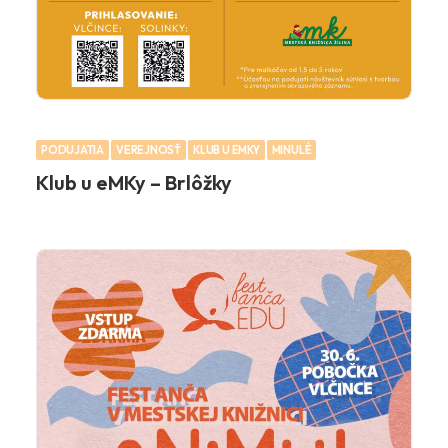
PODUJATIA
VEREJNOSŤ
KLUB U EMKY
MINULÉ
Klub u eMKy – Brlôžky