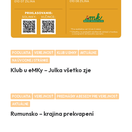
PODUJATIA
VEREJNOSŤ
KLUB U EMKY
AKTUÁLNE
NA ÚVODNEJ STRÁNKE
Klub u eMKy – Julka všetko zje
PODUJATIA
VEREJNOSŤ
PREDNÁŠKY A BESEDY PRE VEREJNOSŤ
AKTUÁLNE
Rumunsko – krajina prekvapení