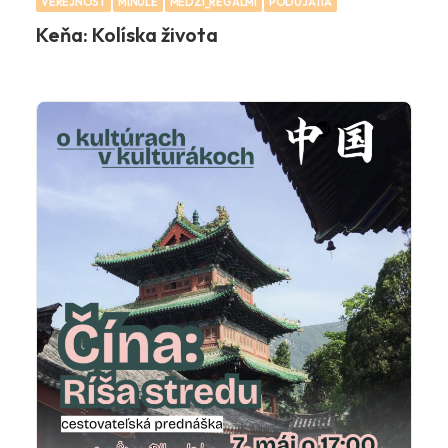
VEREJNOSŤ
MINULÉ
MEDZI_REGALMI
PODUJATIA
Keňa: Kolíska života