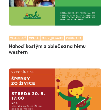
VEREJNOSŤ
MINULÉ
MEDZI_REGALMI
PODUJATIA
Nahoď kostým a obleč sa na tému
western