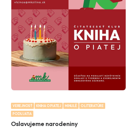
VEREJNOSŤ
KNIHA O PIATEJ
MINULÉ
O LITERATÚRE
PODUJATIA
Oslavujeme narodeniny