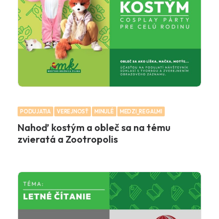
PODUJATIA
VEREJNOSŤ
MINULÉ
MEDZI_REGALMI
Nahoď kostým a obleč sa na tému
zvieratá a Zootropolis