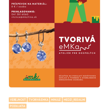
VEREJNOSŤ
TVORIVÁ EMKA
MINULÉ
MEDZI_REGALMI
PODUJATIA