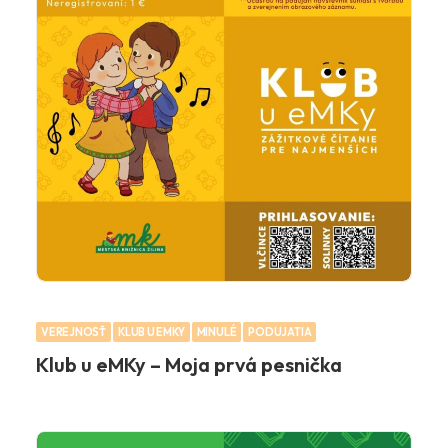
VEREJNOSŤ
KLUB U EMKY
MINULÉ
PODUJATIA
Klub u eMKy – Moja prvá pesnička