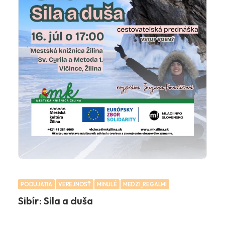
PODUJATIA
VEREJNOSŤ
MINULÉ
MEDZI_REGALMI
Sibír: Sila a duša