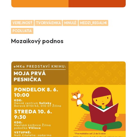
VEREJNOSŤ
TVORIVÁ EMKA
MINULÉ
MEDZI_REGALMI
PODUJATIA
Mozaikový podnos