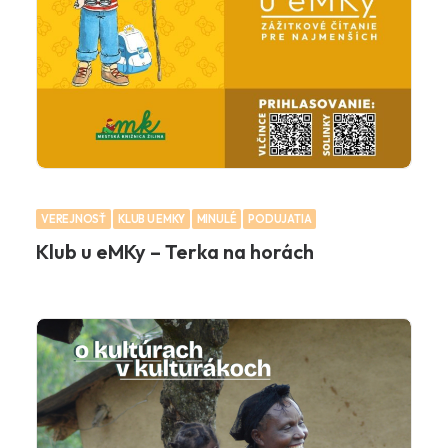
VEREJNOSŤ
KLUB U EMKY
MINULÉ
PODUJATIA
Klub u eMKy – Terka na horách