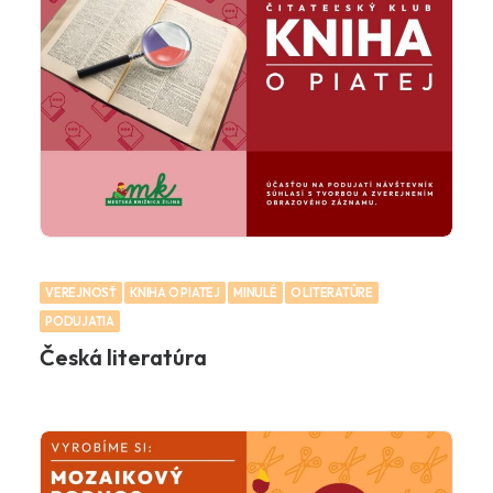
VEREJNOSŤ
KNIHA O PIATEJ
MINULÉ
O LITERATÚRE
PODUJATIA
Česká literatúra