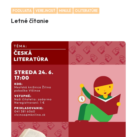
PODUJATIA
VEREJNOSŤ
MINULÉ
O LITERATÚRE
Letné čítanie