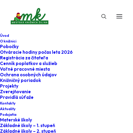
Úvod
O knižnici
Pobočky
Otváracie hodiny počas leta 2026
Verejnosť
Registrácia za čitateľa
Cenník poplatkov a služieb
Voľné pracovné miesta
Ochrana osobných údajov
Knižničný poriadok
Projekty
Zverejňovanie
Pravidlá súťaže
Kontakty
Aktuality
Tu nájdete podujatia pre verejnosť
Podujatia
Materské školy
Základné školy – 1. stupeň
Aktuálne
Základné školy – 2. stupeň