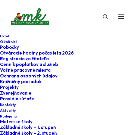
Úvod
O knižnici
Pobočky
Otváracie hodiny počas leta 2026
Registrácia za čitateľa
Cenník poplatkov a služieb
Voľné pracovné miesta
Ochrana osobných údajov
Knižničný poriadok
Projekty
18. decembra 2024
Zverejňovanie
Pravidlá súťaže
Klub u eMKy - Malá
Kontakty
Aktuality
myš a veľký SLON
Podujatia
Materské školy
Základné školy – 1. stupeň
Home
Podujatia
Základné školy – 2. stupeň