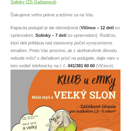
Solinky (ZŠ Gaštanová)
Ďakujeme veľmi pekne a tešíme sa na Vás.
Kapacita podujatí je ale obmedzená (
Vlčince – 12 detí
so
sprievodom,
Solinky – 7 detí
so sprievodom). Rodičov,
ktorí deti prihlásia nad stanovený počet vyrozumieme
emailom. Preto Vás prosíme, ak z akéhokoľvek dôvodu
nebude môcť s dieťatkom prísť na podujatie, dajte nám o
tom vedieť telefonicky na t. č.
041/381 60 60
(Vlčince).