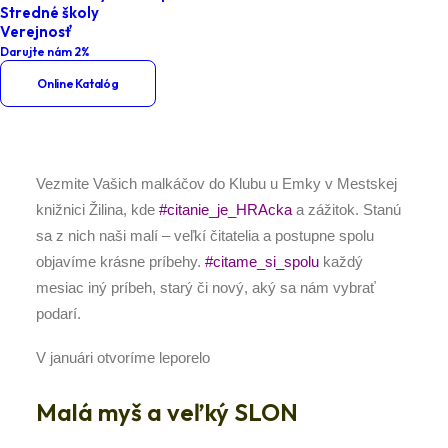
Stredné školy
Klub u eMKy – Malá myš a veľký
Verejnosť
SLON
Darujte nám 2%
Online Katalóg
Vezmite Vašich malkáčov do Klubu u Emky v Mestskej
knižnici Žilina, kde
#citanie_je_HRAcka
a zážitok. Stanú
sa z nich naši malí – veľkí čitatelia a postupne spolu
objavíme krásne príbehy.
#citame_si_spolu
každý
mesiac iný príbeh, starý či nový, aký sa nám vybrať
podarí.
V januári otvoríme leporelo
Malá myš a veľký SLON