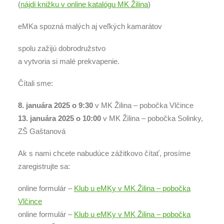
(
nájdi knižku v online katalógu MK Žilina
)
eMKa spozná malých aj veľkých kamarátov
spolu zažijú dobrodružstvo
a vytvoria si malé prekvapenie.
Čítali sme:
8. januára 2025 o
9:30
v MK Žilina – pobočka Vlčince
13. januára 2025 o
10:00
v MK Žilina – pobočka Solinky,
ZŠ Gaštanová
Ak s nami chcete nabudúce zážitkovo čítať, prosíme
zaregistrujte sa:
online formulár –
Klub u eMKy v MK Žilina – pobočka
Vlčince
online formulár –
Klub u eMKy v MK Žilina – pobočka