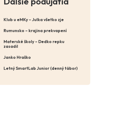
Ďalšie podujatia
Klub u eMKy – Julka všetko zje
Rumunsko – krajina prekvapení
Materské školy – Dedko repku
zasadil
Janko Hraško
Letný SmartLab Junior (denný tábor)