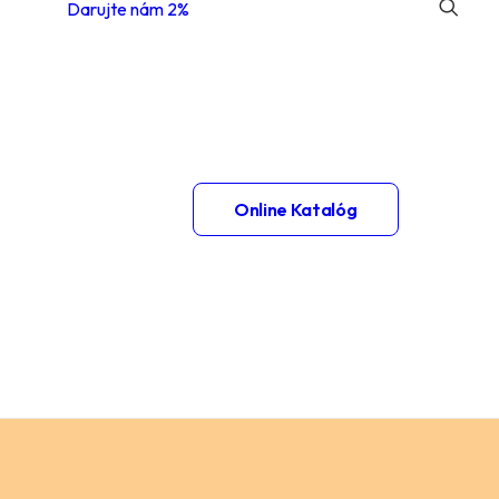
Darujte nám 2%
 1.
Online Katalóg
– 2.