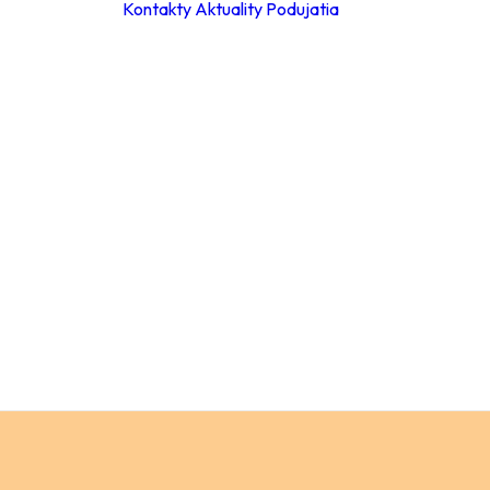
Kontakty
Aktuality
Podujatia
ky
ie hodiny
leta 2026
ácia za
a
Materské školy
 poplatkov
Základné školy –
eb
stupeň
pracovné
Základné školy 
stupeň
a
Stredné školy
ch údajov
Verejnosť
ný
ok
y
ňovanie
á súťaže