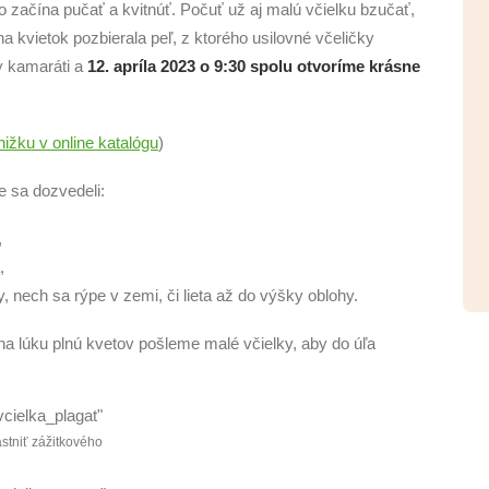
 začína pučať a kvitnúť. Počuť už aj malú včielku bzučať,
a kvietok pozbierala peľ, z ktorého usilovné včeličky
y kamaráti a
12. apríla 2023 o 9:30 spolu otvoríme krásne
nižku v online katalógu
)
e sa dozvedeli:
,
,
, nech sa rýpe v zemi, či lieta až do výšky oblohy.
 lúku plnú kvetov pošleme malé včielky, aby do úľa
astniť zážitkového