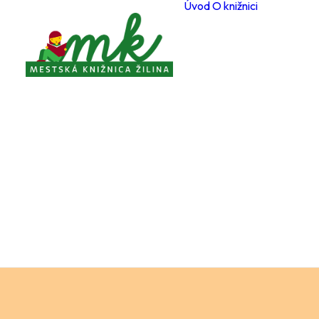
Úvod
O knižnici
Poboč
Otvárac
počas 
Registr
čitateľ
Cenník
a služi
Voľné 
miesta
Ochran
osobný
Knižnič
poriad
Projekt
Zverej
Pravidl