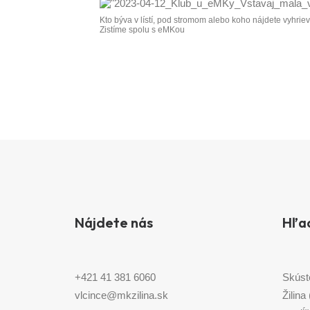
Kto býva v lístí, pod stromom alebo koho nájdete vyhri
Zistíme spolu s eMKou
Nájdete nás
Hľa
+421 41 381 6060
Skúst
vlcince@mkzilina.sk
Žilina