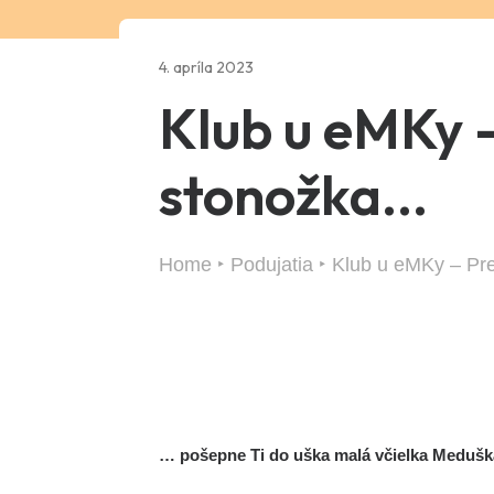
4. apríla 2023
Klub u eMKy - 
stonožka...
Home
Podujatia
Klub u eMKy – Preč
… pošepne Ti do uška malá včielka Medušk