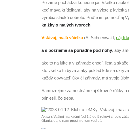
Po zime prichádza konečne jar. Všetko naokolo
keď máva krídelkami, aby na výlete z kvietka n
vyrobia sladkú dobrotu. Príďte im pomôcť aj V
knižky o malých tvoroch
Vstávaj, malá včielka
(S. Schoenwald,
nájdi k
a s pozrieme sa poriadne pod nohy
, aby sm
ako to na lúke a v záhrade chodí, lieta a skáče
kto všetko tu býva a aký poklad kde sa ukrýva
každý obyvateľ lúky či záhrady, má svoje úlohy
Samozrejme zamestnáme aj šikovné rúčky a na
priniesli, čo treba.
Ak sa s Vašimi malkáčmi (od 1,5 do 5 rokov) chcete zúč
čítania, dajte nám prosím o tom vedieť.