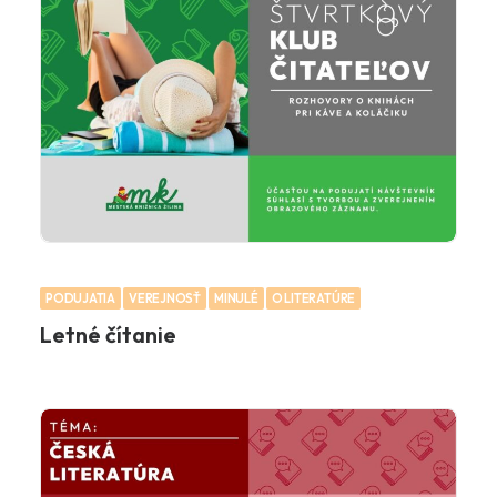
PODUJATIA
VEREJNOSŤ
MINULÉ
O LITERATÚRE
Letné čítanie