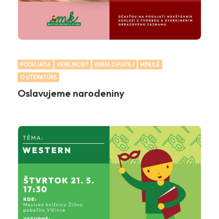
PODUJATIA
VEREJNOSŤ
KNIHA O PIATEJ
MINULÉ
O LITERATÚRE
Oslavujeme narodeniny