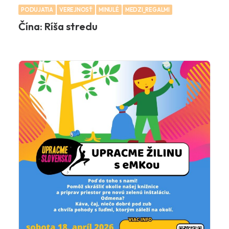
PODUJATIA
VEREJNOSŤ
MINULÉ
MEDZI_REGALMI
Čína: Ríša stredu