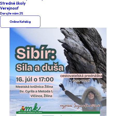
Stredné školy
Verejnosť
Darujte nám 2%
Online Katalóg