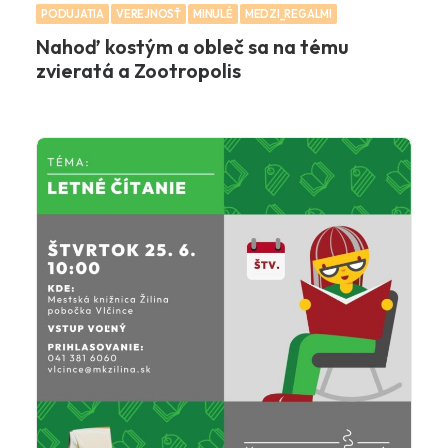
PODUJATIA
VEREJNOSŤ
MINULÉ
MEDZI_REGALMI
Nahoď kostým a obleč sa na tému
zvieratá a Zootropolis