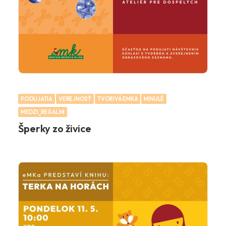
PODUJATIA
VEREJNOSŤ
TVORIVÁ EMKA
MINULÉ
MEDZI_REGALMI
Šperky zo živice