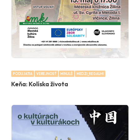
PODUJATIA
VEREJNOSŤ
MINULÉ
MEDZI_REGALMI
Keňa: Kolíska života