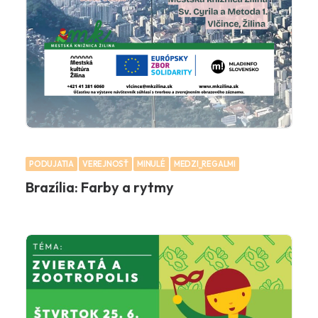
PODUJATIA
VEREJNOSŤ
MINULÉ
MEDZI_REGALMI
Brazília: Farby a rytmy