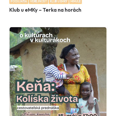
PODUJATIA
VEREJNOSŤ
KLUB U EMKY
MINULÉ
Klub u eMKy – Terka na horách