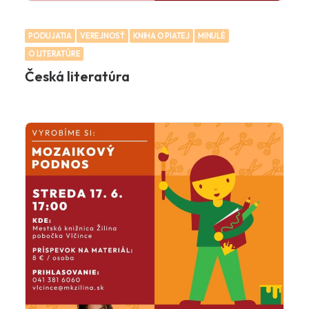
PODUJATIA
VEREJNOSŤ
KNIHA O PIATEJ
MINULÉ
O LITERATÚRE
Česká literatúra