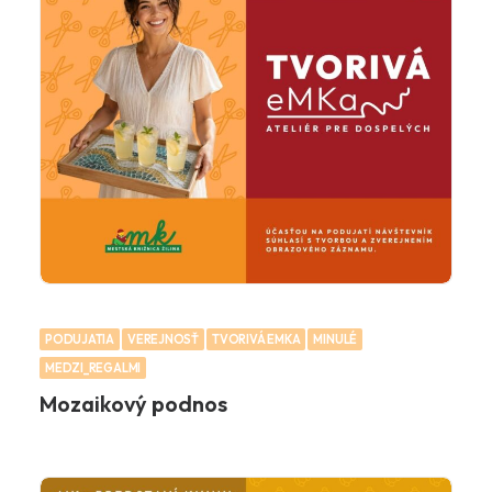
PODUJATIA
VEREJNOSŤ
TVORIVÁ EMKA
MINULÉ
MEDZI_REGALMI
Mozaikový podnos