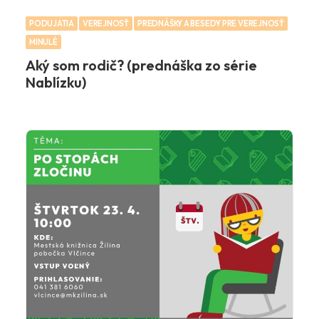
PODUJATIA
VEREJNOSŤ
PREDNÁŠKY A BESEDY PRE VEREJNOSŤ
MINULÉ
Aký som rodič? (prednáška zo série
Nablízku)