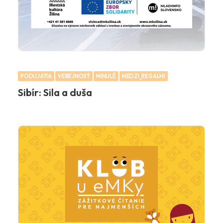
PODUJATIA
VEREJNOSŤ
MINULÉ
MEDZI_REGALMI
Sibír: Sila a duša