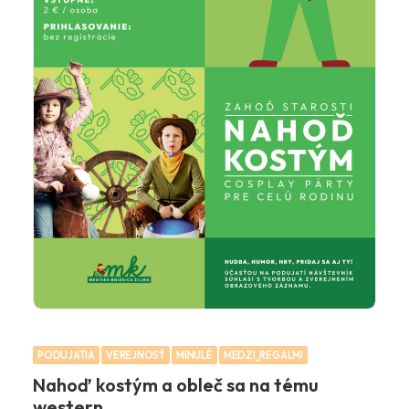
PODUJATIA
VEREJNOSŤ
MINULÉ
MEDZI_REGALMI
Nahoď kostým a obleč sa na tému
western