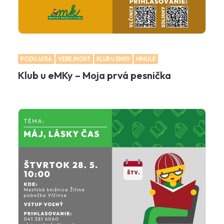
PODUJATIA
VEREJNOSŤ
KLUB U EMKY
MINULÉ
Klub u eMKy – Moja prvá pesnička