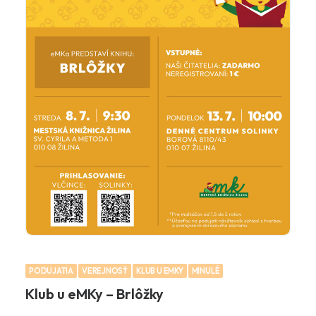
PODUJATIA
VEREJNOSŤ
KLUB U EMKY
MINULÉ
Klub u eMKy – Brlôžky