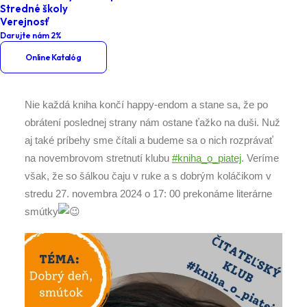
Stredné školy
Kniha o piatej – Dobrý deň, smútok
Verejnosť
Darujte nám 2%
Online Katalóg
Nie každá kniha končí happy-endom a stane sa, že po
obrátení poslednej strany nám ostane ťažko na duši. Nuž
aj také príbehy sme čítali a budeme sa o nich rozprávať
na novembrovom stretnutí klubu
#kniha_o_piatej
. Veríme
však, že so šálkou čaju v ruke a s dobrým koláčikom v
stredu 27. novembra 2024 o 17: 00 prekonáme literárne
smútky