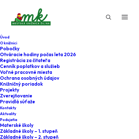
Úvod
O knižnici
Pobočky
Otváracie hodiny počas leta 2026
Registrácia za čitateľa
Cenník poplatkov a služieb
Voľné pracovné miesta
Ochrana osobných údajov
Knižničný poriadok
Projekty
21. novembra 2024
Zverejňovanie
Pravidlá súťaže
Kniha o piatej -
Kontakty
Aktuality
Dobrý deň, smútok
Podujatia
Materské školy
Základné školy – 1. stupeň
Home
Minulé
Základné školy – 2. stupeň