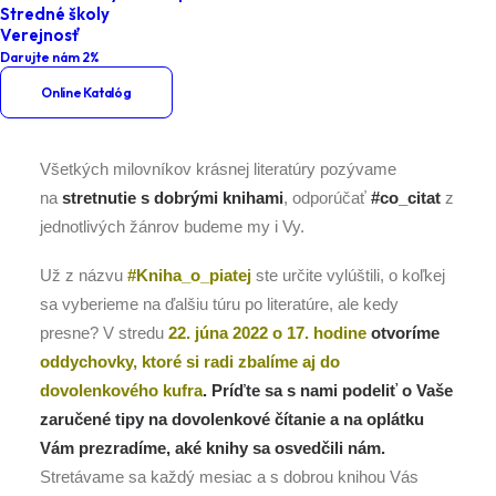
Stredné školy
Kniha o piatej – literárny piknik
Verejnosť
Darujte nám 2%
Online Katalóg
Všetkých milovníkov krásnej literatúry pozývame
na
stretnutie s dobrými knihami
, odporúčať
#co_citat
z
jednotlivých žánrov budeme my i Vy.
Už z názvu
#Kniha_o_piatej
ste určite vylúštili, o koľkej
sa vyberieme na ďalšiu túru po literatúre, ale kedy
presne? V stredu
22. júna 2022 o 17. hodine
otvoríme
oddychovky, ktoré si radi zbalíme aj do
dovolenkového kufra
. Príďte sa s nami podeliť o Vaše
zaručené tipy na dovolenkové čítanie a na oplátku
Vám prezradíme, aké knihy sa osvedčili nám.
Stretávame sa každý mesiac a s dobrou knihou Vás