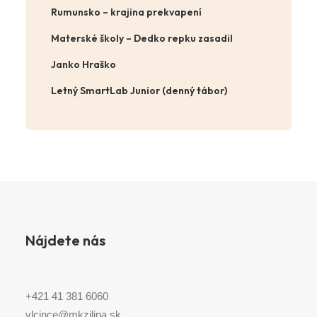
Rumunsko – krajina prekvapení
Materské školy – Dedko repku zasadil
Janko Hraško
Letný SmartLab Junior (denný tábor)
Nájdete nás
+421 41 381 6060
vlcince@mkzilina.sk