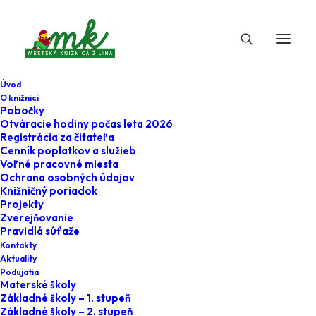
Úvod
O knižnici
Pobočky
Otváracie hodiny počas leta 2026
Registrácia za čitateľa
Cenník poplatkov a služieb
Voľné pracovné miesta
Ochrana osobných údajov
Knižničný poriadok
Projekty
24. mája 2022
Zverejňovanie
Pravidlá súťaže
Kniha o piatej -
Kontakty
Aktuality
literárny piknik
Podujatia
Materské školy
Základné školy – 1. stupeň
Home
Podujatia
Verejnosť
Základné školy – 2. stupeň