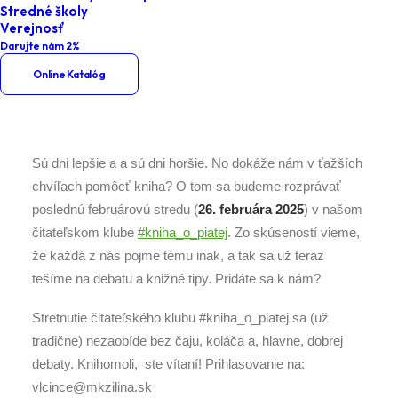
Stredné školy
Kniha o piatej – pre potešenie
Verejnosť
mysle
Darujte nám 2%
Online Katalóg
Sú dni lepšie a a sú dni horšie. No dokáže nám v ťažších
chvíľach pomôcť kniha? O tom sa budeme rozprávať
poslednú februárovú stredu (
26. februára 2025
) v našom
čitateľskom klube
#kniha_o_piatej
. Zo skúseností vieme,
že každá z nás pojme tému inak, a tak sa už teraz
tešíme na debatu a knižné tipy. Pridáte sa k nám?
Stretnutie čitateľského klubu #kniha_o_piatej sa (už
tradične) nezaobíde bez čaju, koláča a, hlavne, dobrej
debaty. Knihomoli, ste vítaní! Prihlasovanie na:
vlcince@mkzilina.sk