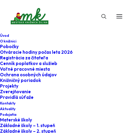
Úvod
O knižnici
Pobočky
Otváracie hodiny počas leta 2026
Registrácia za čitateľa
Cenník poplatkov a služieb
Voľné pracovné miesta
Ochrana osobných údajov
Knižničný poriadok
Projekty
14. februára 2025
Zverejňovanie
Pravidlá súťaže
Kniha o piatej - pre
Kontakty
Aktuality
potešenie mysle
Podujatia
Materské školy
Základné školy – 1. stupeň
Home
Podujatia
Základné školy – 2. stupeň