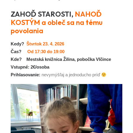
ZAHOĎ STAROSTI,
NAHOĎ
KOSTÝM a obleč sa na tému
povolania
Kedy?
Štvrtok 23. 4. 2026
Čas?
Od 17:30 do 19:00
Kde?
Mestská knižnica Žilina, pobočka Vlčince
Vstupné:
2€/osoba
Prihlasovanie:
nevymýšľaj a jednoducho príď