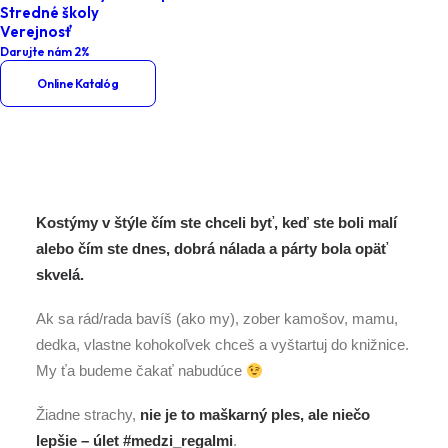
Stredné školy
Home
Podujatia
Verejnosť
Darujte nám 2%
Nahoď kostým a obleč sa na tému
Online Katalóg
povolania
Kostýmy v štýle čím ste chceli byť, keď ste boli malí
alebo čím ste dnes, dobrá nálada a párty bola opäť
skvelá.
Ak sa rád/rada bavíš (ako my), zober kamošov, mamu,
dedka, vlastne kohokoľvek chceš a vyštartuj do knižnice.
My ťa budeme čakať nabudúce
Žiadne strachy,
nie je to maškarný ples, ale niečo
lepšie – úlet #medzi_regalmi
.