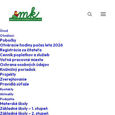
Úvod
O knižnici
Pobočky
Otváracie hodiny počas leta 2026
Registrácia za čitateľa
Cenník poplatkov a služieb
Voľné pracovné miesta
Ochrana osobných údajov
Knižničný poriadok
Projekty
1. apríla 2026
Zverejňovanie
Pravidlá súťaže
Nahoď kostým a
Kontakty
Aktuality
obleč sa na tému
Podujatia
Materské školy
povolania
Základné školy – 1. stupeň
Základné školy – 2. stupeň