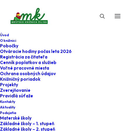
Úvod
O knižnici
Pobočky
Otváracie hodiny počas leta 2026
Registrácia za čitateľa
Cenník poplatkov a služieb
Voľné pracovné miesta
Ochrana osobných údajov
Knižničný poriadok
Projekty
4. marca 2026
Zverejňovanie
Pravidlá súťaže
Dajte hlas nášmu
Kontakty
Aktuality
eMKatóriu!
Podujatia
Materské školy
Základné školy – 1. stupeň
Home
Podujatia
Verejnosť
Základné školy – 2. stupeň