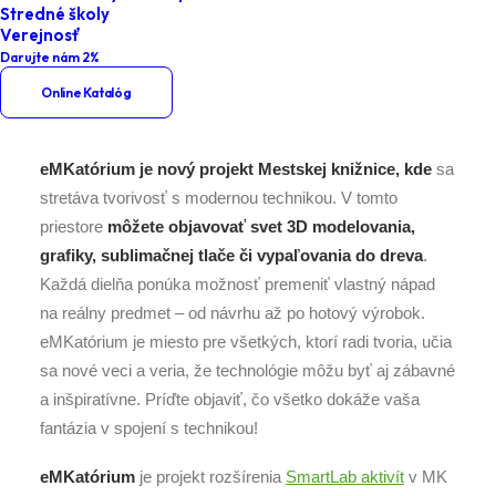
Stredné školy
Dajte hlas nášmu eMKatóriu!
Verejnosť
Darujte nám 2%
Online Katalóg
eMKatórium je nový projekt Mestskej knižnice, kde
sa
stretáva tvorivosť s modernou technikou. V tomto
priestore
môžete objavovať svet 3D modelovania,
grafiky, sublimačnej tlače či vypaľovania do dreva
.
Každá dielňa ponúka možnosť premeniť vlastný nápad
na reálny predmet – od návrhu až po hotový výrobok.
eMKatórium je miesto pre všetkých, ktorí radi tvoria, učia
sa nové veci a veria, že technológie môžu byť aj zábavné
a inšpiratívne. Príďte objaviť, čo všetko dokáže vaša
fantázia v spojení s technikou!
eMKatórium
je projekt rozšírenia
SmartLab aktivít
v MK