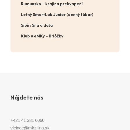
Rumunsko – krajina prekvapení
Letný SmartLab Junior (denný tábor)
Sibír: Sila a duša
Klub u eMKy – Brlôžky
Nájdete nás
+421 41 381 6060
vlcince@mkzilina.sk