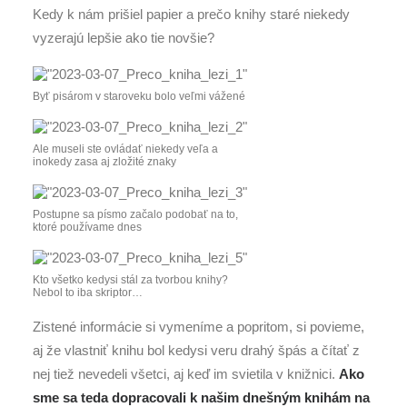
Kedy k nám prišiel papier a prečo knihy staré niekedy
vyzerajú lepšie ako tie novšie?
Byť pisárom v staroveku bolo veľmi vážené
Ale museli ste ovládať niekedy veľa a
inokedy zasa aj zložité znaky
Postupne sa písmo začalo podobať na to,
ktoré používame dnes
Kto všetko kedysi stál za tvorbou knihy?
Nebol to iba skriptor…
Zistené informácie si vymeníme a popritom, si povieme,
aj že vlastniť knihu bol kedysi veru drahý špás a čítať z
nej tiež nevedeli všetci, aj keď im svietila v knižnici.
Ako
sme sa teda dopracovali k našim dnešným knihám na