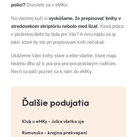
polici?
Dozviete sa v eMKe.
Na vlastnej koži si
vyskúšame, že prepisovať knihy v
stredovekom skriptóriu nebolo med lízať
. Ktorá práca
v pisárskej dielni by bola pre Vás? A veru nájdu sa aj
také, ktoré by ste pri prepisovaní kníh nečakali.
Ukážeme Vám knihy staré a ešte staršie, ktoré majú
históriu dlhú až k pra-pra-pra-pra-prastarým rodičom.
Nech sa páči pozrieť sa k nám do eMKy.
Ďalšie podujatia
Klub u eMKy – Julka všetko zje
Rumunsko – krajina prekvapení