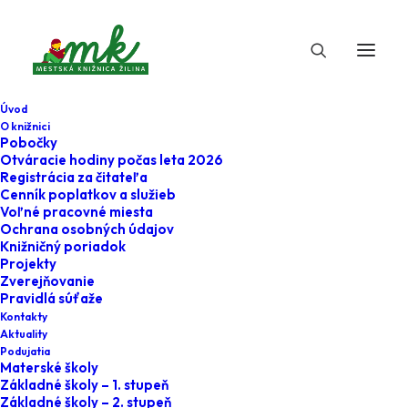
Úvod
O knižnici
Pobočky
Otváracie hodiny počas leta 2026
Registrácia za čitateľa
Cenník poplatkov a služieb
Voľné pracovné miesta
Ochrana osobných údajov
Knižničný poriadok
Projekty
3. marca 2023
Zverejňovanie
Pravidlá súťaže
Prečo kniha leží na
Kontakty
Aktuality
polici a nekotúľa sa
Podujatia
Materské školy
po ulici?
Základné školy – 1. stupeň
Základné školy – 2. stupeň