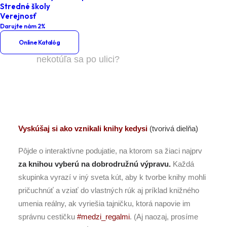
Stredné školy
Home
Podujatia
Verejnosť
Darujte nám 2%
Základné školy - 2. stupeň
Online Katalóg
Prečo kniha leží na polici a
nekotúľa sa po ulici?
Vyskúšaj si ako vznikali knihy kedysi
(tvorivá dielňa)
Pôjde o interaktívne podujatie, na ktorom sa žiaci najprv
za knihou vyberú na dobrodružnú výpravu.
Každá
skupinka vyrazí v iný sveta kút, aby k tvorbe knihy mohli
pričuchnúť a vziať do vlastných rúk aj príklad knižného
umenia reálny, ak vyriešia tajničku, ktorá napovie im
správnu cestičku
#medzi_regalmi
. (Aj naozaj, prosíme