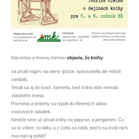
Názornou a hravou formou
objavia, že knihy
:
sa písali najprv na steny (pozor, spisovatelia ale neboli
vandali).
Tesali sa aj do kostí, kameňa, keď kniha ešte nemala
vlastného mena.
Písmená a príbehy sa rýpali do hlinených alebo
voskových tabuliek.
Neskôr sme už písali knihy na papyrus a pergamen. Čo
sú to vôbec za látky a z čoho sa robili, prečo sa kvôli nich
mocnári aj pobili?