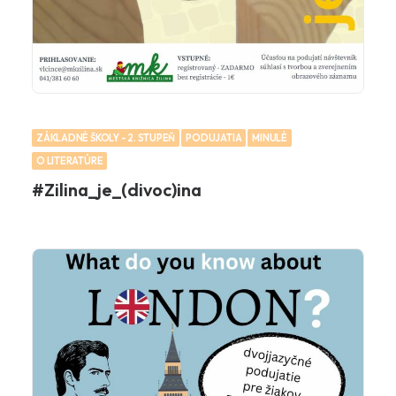
ZÁKLADNÉ ŠKOLY - 2. STUPEŇ
PODUJATIA
MINULÉ
O LITERATÚRE
#Zilina_je_(divoc)ina