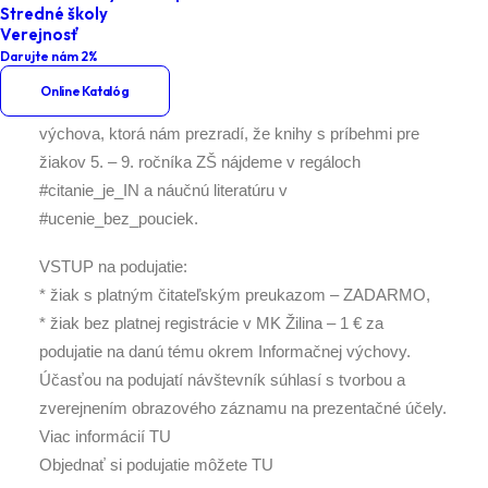
Stredné školy
jednoduché a také odporúčanie #co_citat, im môžu
Verejnosť
„uľahčiť“ aj život pred tabuľou. Na podujatiach v eMKe
Darujte nám 2%
objavíme, že plávať v mori informácií nás iba Google
Online Katalóg
nenaučí – povinný tréning na suchu bude informačná
výchova, ktorá nám prezradí, že knihy s príbehmi pre
žiakov 5. – 9. ročníka ZŠ nájdeme v regáloch
#citanie_je_IN a náučnú literatúru v
#ucenie_bez_pouciek.
VSTUP na podujatie:
* žiak s platným čitateľským preukazom – ZADARMO,
* žiak bez platnej registrácie v MK Žilina – 1 € za
podujatie na danú tému okrem Informačnej výchovy.
Účasťou na podujatí návštevník súhlasí s tvorbou a
zverejnením obrazového záznamu na prezentačné účely.
Viac informácií TU
Objednať si podujatie môžete TU