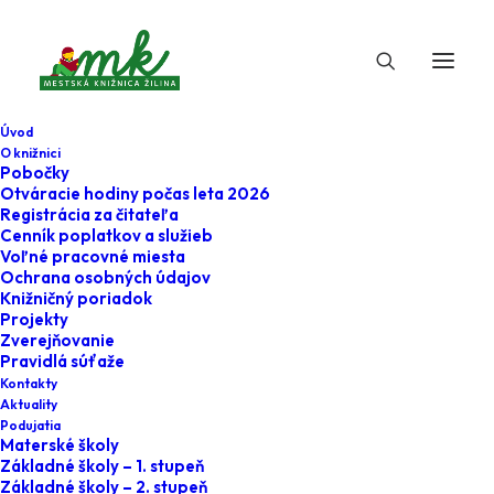
Úvod
O knižnici
Pobočky
Otváracie hodiny počas leta 2026
Základné školy – 2.
Registrácia za čitateľa
Cenník poplatkov a služieb
stupeň
Voľné pracovné miesta
Ochrana osobných údajov
Knižničný poriadok
Projekty
Zverejňovanie
Pravidlá súťaže
Kontakty
Aktuality
Podujatia
Materské školy
Vážení pedagógovia,
Základné školy – 1. stupeň
Základné školy – 2. stupeň
motivovať žiakov 2. stupňa (vek 11+) k čítaniu nie je