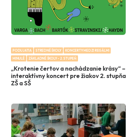
PODUJATIA
STREDNÉ ŠKOLY
KONCERTY MEDZI REGÁLMI
MINULÉ
ZÁKLADNÉ ŠKOLY - 2. STUPEŇ
„Krotenie čertov a nachádzanie krásy“ –
interaktívny koncert pre žiakov 2. stupňa
ZŠ a SŠ