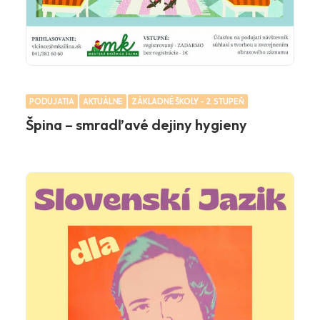
PODUJATIA
AKTUÁLNE
ZÁKLADNÉ ŠKOLY - 2. STUPEŇ
Špina – smradľavé dejiny hygieny