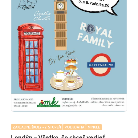
ZÁKLADNÉ ŠKOLY - 2. STUPEŇ
PODUJATIA
MINULÉ
Londýn – Všetko, čo chceš vedieť