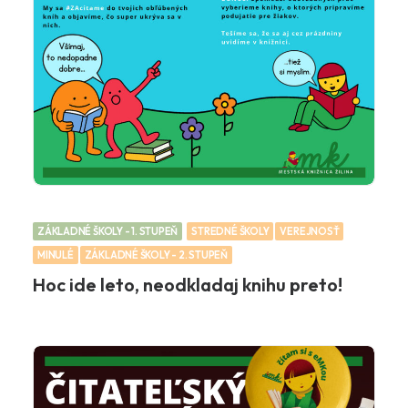
ZÁKLADNÉ ŠKOLY - 1. STUPEŇ
STREDNÉ ŠKOLY
VEREJNOSŤ
MINULÉ
ZÁKLADNÉ ŠKOLY - 2. STUPEŇ
Hoc ide leto, neodkladaj knihu preto!