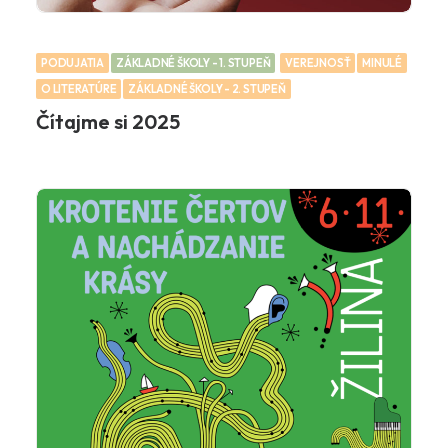
PODUJATIA
ZÁKLADNÉ ŠKOLY - 1. STUPEŇ
VEREJNOSŤ
MINULÉ
O LITERATÚRE
ZÁKLADNÉ ŠKOLY - 2. STUPEŇ
Čítajme si 2025