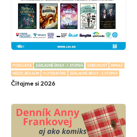
PODUJATIA
ZÁKLADNÉ ŠKOLY - 1. STUPEŇ
VEREJNOSŤ
MINULÉ
MEDZI_REGALMI
O LITERATÚRE
ZÁKLADNÉ ŠKOLY - 2. STUPEŇ
Čítajme si 2026