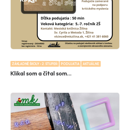
ZÁKLADNÉ ŠKOLY - 2. STUPEŇ
PODUJATIA
AKTUÁLNE
Klikal som a čítal som…