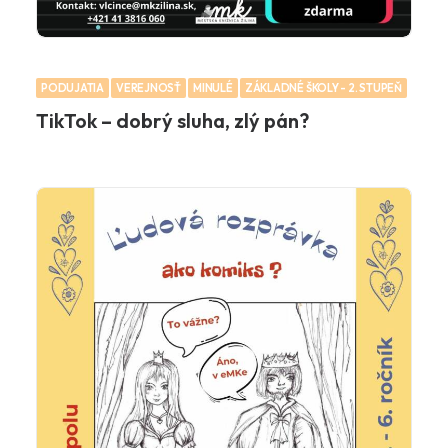
PODUJATIA
VEREJNOSŤ
MINULÉ
ZÁKLADNÉ ŠKOLY - 2. STUPEŇ
TikTok – dobrý sluha, zlý pán?