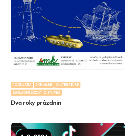
PODUJATIA
AKTUÁLNE
O LITERATÚRE
ZÁKLADNÉ ŠKOLY - 2. STUPEŇ
Dva roky prázdnin