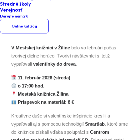
Stredné školy
Pyrografia – vypáľ si valentínku
Verejnosť
Darujte nám 2%
Online Katalóg
V Mestskej knižnici v Žiline
bolo vo februári počas
tvorivej dielne horúco. Tvoriví návštevníci si totiž
vypaľovali
valentínky do dreva
.
11. február 2026 (streda)
o 17:00 hod.
Mestská knižnica Žilina
Príspevok na materiál: 8 €
Kreatívne duše si valentínske inšpirácie kreslili a
vypaľovali aj s pomocou technológií
Smartlab
, ktoré sme
do knižnice získali vďaka spolupráci s
Centrom