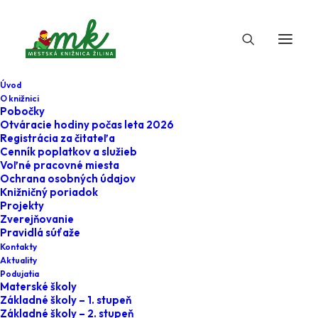
Úvod
O knižnici
Pobočky
Otváracie hodiny počas leta 2026
Registrácia za čitateľa
Cenník poplatkov a služieb
Voľné pracovné miesta
Ochrana osobných údajov
Knižničný poriadok
Projekty
3. februára 2026
Zverejňovanie
Pravidlá súťaže
Pyrografia - vypáľ
Kontakty
Aktuality
si valentínku
Podujatia
Materské školy
Základné školy – 1. stupeň
Home
Podujatia
Základné školy – 2. stupeň