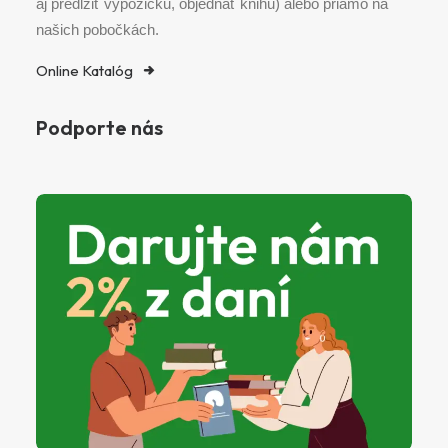
aj predĺžiť výpožičku, objednať knihu) alebo priamo na
našich pobočkách.
Online Katalóg
Podporte nás