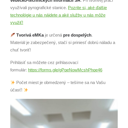
vedecko-technických informácií SR
. Pri tvorivej práci
využívali pyrografické stanice.
Pozrite si, aké ďalšie
technológie u nás nájdete a aké služby u nás môže
využiť!
Tvorivá eMKa
je určená
pre dospelých
.
Materiál je zabezpečený, stačí si priniesť dobrú náladu a
chuť tvoriť!
Prihlásiť sa môžete cez prihlasovací
formulár:
https://forms.gle/gPqeNowMcshPhqe46
Počet miest je obmedzený – tešíme sa na Vašu
účasť!